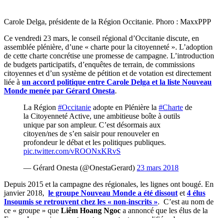
Carole Delga, présidente de la Région Occitanie. Phoro : MaxxPPP
Ce vendredi 23 mars, le conseil régional d’Occitanie discute, en
assemblée plénière, d’une « charte pour la citoyenneté ». L’adoption
de cette charte concrétise une promesse de campagne. L’introduction
de budgets participatifs, d’enquêtes de terrain, de commissions
citoyennes et d’un système de pétition et de votation est directement
liée à
un accord politique entre Carole Delga et la liste Nouveau
Monde menée par Gérard Onesta
.
La Région
#Occitanie
adopte en Plénière la
#Charte
de
la Citoyenneté Active, une ambitieuse boîte à outils
unique par son ampleur. C’est désormais aux
citoyen/nes de s’en saisir pour renouveler en
profondeur le débat et les politiques publiques.
pic.twitter.com/vROONxKRvS
— Gérard Onesta (@OnestaGerard)
23 mars 2018
Depuis 2015 et la campagne des régionales, les lignes ont bougé. En
janvier 2018,
le groupe Nouveau Monde a été dissout
et
4 élus
Insoumis se retrouvent chez les « non-inscrits »
. C’est au nom de
ce « groupe » que
Liêm Hoang Ngoc
a annoncé que les élus de la