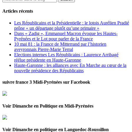
Articles récents
Les Républicains et la Présidentielle : le lotois Aurélien Pradié
prône « un départage plutôt qu’une primaire »
Dans « Zadig », Emmanuel Macron évoque les Hautes-
Pyrénées et le Lot pour parler de la France
10 mai 81 : la France de Mitterrand par l’historien
aveyronnais Pierre-Marie Terral
Elections internes Les Républicains : Laurence Arribagé
réélue présidente en Haute-Garonne
Haute-Garonne : les alliances avec En Marche au cœur de la
nouvelle présidence des Républicains
suivre france 3 Midi-Pyrénées sur Facebook
Voir Dimanche en Politique en Midi-Pyrénées
Voir Dimanche en politique en Languedoc-Roussillon