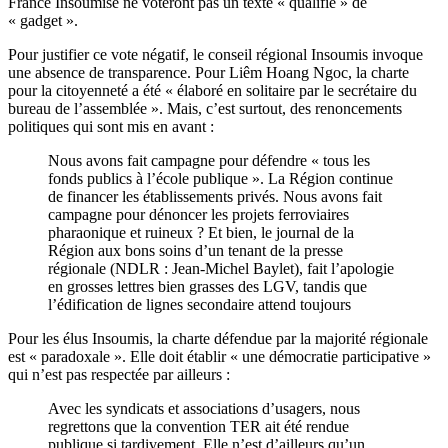
France Insoumise ne voteront pas un texte « qualifié » de
« gadget ».
Pour justifier ce vote négatif, le conseil régional Insoumis invoque
une absence de transparence. Pour Liêm Hoang Ngoc, la charte
pour la citoyenneté a été « élaboré en solitaire par le secrétaire du
bureau de l’assemblée ». Mais, c’est surtout, des renoncements
politiques qui sont mis en avant :
Nous avons fait campagne pour défendre « tous les
fonds publics à l’école publique ». La Région continue
de financer les établissements privés. Nous avons fait
campagne pour dénoncer les projets ferroviaires
pharaonique et ruineux ? Et bien, le journal de la
Région aux bons soins d’un tenant de la presse
régionale (NDLR : Jean-Michel Baylet), fait l’apologie
en grosses lettres bien grasses des LGV, tandis que
l’édification de lignes secondaire attend toujours
Pour les élus Insoumis, la charte défendue par la majorité régionale
est « paradoxale ». Elle doit établir « une démocratie participative »
qui n’est pas respectée par ailleurs :
Avec les syndicats et associations d’usagers, nous
regrettons que la convention TER ait été rendue
publique si tardivement. Elle n’est d’ailleurs qu’un