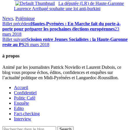
La députée (LR) de Haute-Garonne
Laurence Arribagé souhaite une loi anti-burkini
News
,
Polémique
Billet précédent
Hautes-Pyrénées : En Marche fait du porte-à-
porte pour préparer les prochaines élections européennes
23
mars 2018
Billet suivant
Scission entre Jeunes Socialistes : la Haute-Garonne
reste au PS
26 mars 2018
à propos
Animé par les journalistes Patrick Noviello et Laurent Dubois, ce
blog vous propose échos, éditos, confidences et enquêtes sur
l’actualité politique en Midi-Pyrénées et Languedoc-Roussillon.
Accueil
Confidentiel
Politic Café
Enquête
Edito
Fact-checking
Interview