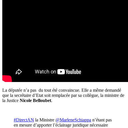
La députée n’a pas du tout été convaincue. Elle a même demandé
que la secrétaire d’Etat soit remplacée par sa collègue, la ministre de
la Justice
Nicole Belloubet
.
#DirectAN
la Ministre
@MarleneSchiappa
n’étant pas
en mesure d’apporter l’éclairage juridique nécessaire