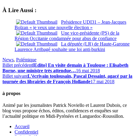
À Lire Aussi :
Présidence UDI31 – Jean-Jacques
Bolzan « je veux une nouvelle élection »
Une vice-présidente (PS) de la
Région Occitanie condamnée pour abus de confiance
La députée (LR) de Haute-Garonne
Laurence Arribagé souhaite une loi anti-burkini
News
,
Polémique
Billet précédent
[Edito] En visite demain à Toulouse : Elisabeth
Borne, une ministre très attendue…
16 mai 2018
Billet suivant
L’écrivain toulousain, Pascal Dessaint, agacé par la
tournée des librairies de François Hollande
17 mai 2018
à propos
Animé par les journalistes Patrick Noviello et Laurent Dubois, ce
blog vous propose échos, éditos, confidences et enquêtes sur
l’actualité politique en Midi-Pyrénées et Languedoc-Roussillon.
Accueil
Confidentiel