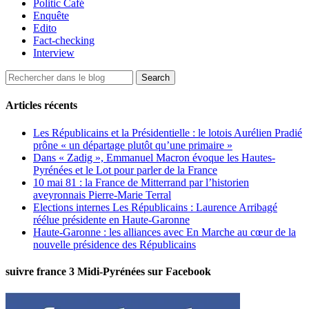
Politic Café
Enquête
Edito
Fact-checking
Interview
Articles récents
Les Républicains et la Présidentielle : le lotois Aurélien Pradié
prône « un départage plutôt qu’une primaire »
Dans « Zadig », Emmanuel Macron évoque les Hautes-
Pyrénées et le Lot pour parler de la France
10 mai 81 : la France de Mitterrand par l’historien
aveyronnais Pierre-Marie Terral
Elections internes Les Républicains : Laurence Arribagé
réélue présidente en Haute-Garonne
Haute-Garonne : les alliances avec En Marche au cœur de la
nouvelle présidence des Républicains
suivre france 3 Midi-Pyrénées sur Facebook