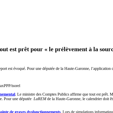
ut est prêt pour « le prélèvement à la sour
eport est évoqué. Pour une députée de la Haute-Garonne, l’application d
axPPP/isorel
rnemental
. Le ministre des Comptes Publics affirme que tout est prêt.
bre. Pour une députée
LaREM
de la Haute-Garonne, le calendrier doit êt
pointe de graves dysfonctionnements
. Lors de simulations informatiqu