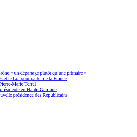
 prône « un départage plutôt qu’une primaire »
t le Lot pour parler de la France
Pierre-Marie Terral
e présidente en Haute-Garonne
uvelle présidence des Républicains