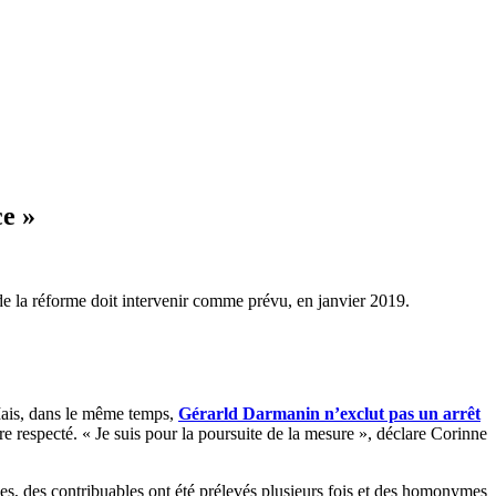
ce »
e la réforme doit intervenir comme prévu, en janvier 2019.
 Mais, dans le même temps,
Gérarld Darmanin n’exclut pas un arrêt
re respecté. « Je suis pour la poursuite de la mesure », déclare Corinne
es, des contribuables ont été prélevés plusieurs fois et des homonymes