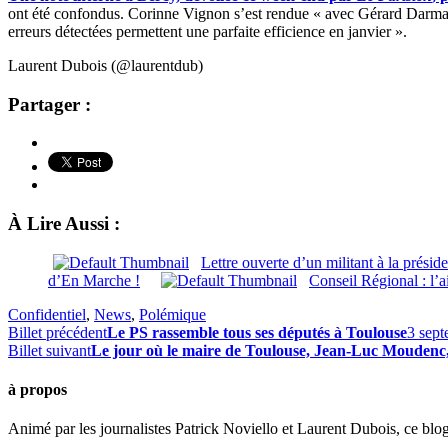
ont été confondus. Corinne Vignon s’est rendue « avec Gérard Darmanin
erreurs détectées permettent une parfaite efficience en janvier ».
Laurent Dubois (@laurentdub)
Partager :
À Lire Aussi :
Lettre ouverte d’un militant à la présid
d’En Marche !
Conseil Régional : l’a
Confidentiel
,
News
,
Polémique
Billet précédent
Le PS rassemble tous ses députés à Toulouse
3 sep
Billet suivant
Le jour où le maire de Toulouse, Jean-Luc Moudenc
à propos
Animé par les journalistes Patrick Noviello et Laurent Dubois, ce blo