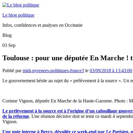
Le blog politique
Infos, confidences et analyses en Occitanie
Blog
03
Sep
Toulouse : pour une députée En Marche ! to
Publié par
midi-pyrenees-politiques-france3
le
03/09/2018 à 13:43:00
Le gouvernement hésite au sujet du « prélèvement à la source ». Un r
Corinne Vignon, députée En Marche de la Haute-Garonne. Photo : M
Le prélèvement à la source est à l’origine d’un cafouillage gouve
de la réforme
. Une réunion décisive doit se tenir ce mardi 4 septem
Vignon.
Une note interne à Bercy, dévoilée ce week-end par
Le Parisien
, 