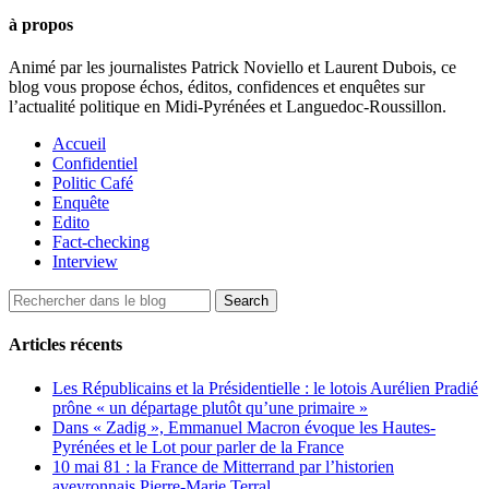
à propos
Animé par les journalistes Patrick Noviello et Laurent Dubois, ce
blog vous propose échos, éditos, confidences et enquêtes sur
l’actualité politique en Midi-Pyrénées et Languedoc-Roussillon.
Accueil
Confidentiel
Politic Café
Enquête
Edito
Fact-checking
Interview
Articles récents
Les Républicains et la Présidentielle : le lotois Aurélien Pradié
prône « un départage plutôt qu’une primaire »
Dans « Zadig », Emmanuel Macron évoque les Hautes-
Pyrénées et le Lot pour parler de la France
10 mai 81 : la France de Mitterrand par l’historien
aveyronnais Pierre-Marie Terral