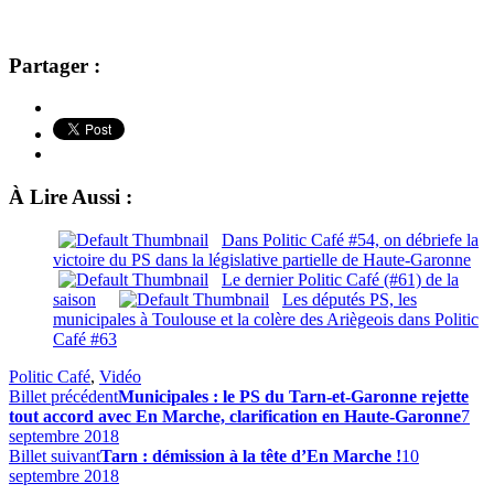
Partager :
À Lire Aussi :
Dans Politic Café #54, on débriefe la
victoire du PS dans la législative partielle de Haute-Garonne
Le dernier Politic Café (#61) de la
saison
Les députés PS, les
municipales à Toulouse et la colère des Ariègeois dans Politic
Café #63
Politic Café
,
Vidéo
Billet précédent
Municipales : le PS du Tarn-et-Garonne rejette
tout accord avec En Marche, clarification en Haute-Garonne
7
septembre 2018
Billet suivant
Tarn : démission à la tête d’En Marche !
10
septembre 2018