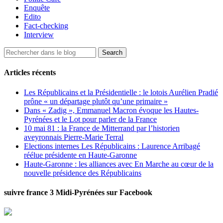
Enquête
Edito
Fact-checking
Interview
Articles récents
Les Républicains et la Présidentielle : le lotois Aurélien Pradié
prône « un départage plutôt qu’une primaire »
Dans « Zadig », Emmanuel Macron évoque les Hautes-
Pyrénées et le Lot pour parler de la France
10 mai 81 : la France de Mitterrand par l’historien
aveyronnais Pierre-Marie Terral
Elections internes Les Républicains : Laurence Arribagé
réélue présidente en Haute-Garonne
Haute-Garonne : les alliances avec En Marche au cœur de la
nouvelle présidence des Républicains
suivre france 3 Midi-Pyrénées sur Facebook