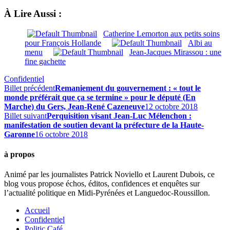
À Lire Aussi :
Catherine Lemorton aux petits soins
pour François Hollande
Albi au
menu
Jean-Jacques Mirassou : une
fine gachette
Confidentiel
Billet précédent
Remaniement du gouvernement : « tout le
monde préférait que ça se termine » pour le député (En
Marche) du Gers, Jean-René Cazeneuve
12 octobre 2018
Billet suivant
Perquisition visant Jean-Luc Mélenchon :
manifestation de soutien devant la préfecture de la Haute-
Garonne
16 octobre 2018
à propos
Animé par les journalistes Patrick Noviello et Laurent Dubois, ce
blog vous propose échos, éditos, confidences et enquêtes sur
l’actualité politique en Midi-Pyrénées et Languedoc-Roussillon.
Accueil
Confidentiel
Politic Café