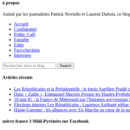
à propos
Animé par les journalistes Patrick Noviello et Laurent Dubois, ce blo
Accueil
Confidentiel
Politic Café
Enquête
Edito
Fact-checking
Interview
Articles récents
Les Républicains et la Présidentielle : le lotois Aurélien Pradié
Dans « Zadig », Emmanuel Macron évoque les Hautes-Pyrénées e
10 mai 81 : la France de Mitterrand par l’historien aveyronnais 
Elections internes Les Républicains : Laurence Arribagé réélu
Haute-Garonne : les alliances avec En Marche au cœur de la no
suivre france 3 Midi-Pyrénées sur Facebook