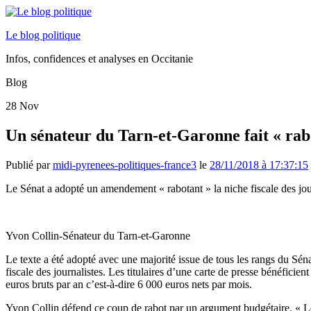
Le blog politique
Infos, confidences et analyses en Occitanie
Blog
28
Nov
Un sénateur du Tarn-et-Garonne fait « rabot
Publié par
midi-pyrenees-politiques-france3
le
28/11/2018 à 17:37:15
Le Sénat a adopté un amendement « rabotant » la niche fiscale des j
Yvon Collin-Sénateur du Tarn-et-Garonne
Le texte a été adopté avec une majorité issue de tous les rangs du Sén
fiscale des journalistes. Les titulaires d’une carte de presse bénéficie
euros bruts par an c’est-à-dire 6 000 euros nets par mois.
Yvon Collin défend ce coup de rabot par un argument budgétaire. « Le