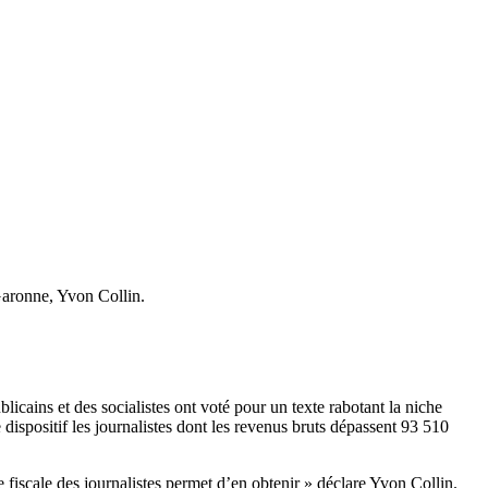
Garonne, Yvon Collin.
cains et des socialistes ont voté pour un texte rabotant la niche
 dispositif les journalistes dont les revenus bruts dépassent 93 510
iscale des journalistes permet d’en obtenir » déclare Yvon Collin.