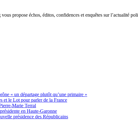
g vous propose échos, éditos, confidences et enquêtes sur l’actualité p
 prône « un départage plutôt qu’une primaire »
t le Lot pour parler de la France
Pierre-Marie Terral
e présidente en Haute-Garonne
uvelle présidence des Républicains