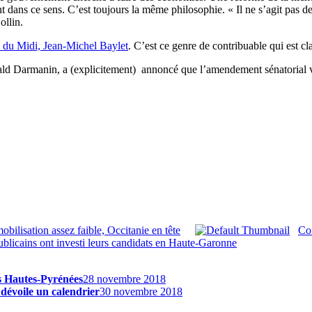
dans ce sens. C’est toujours la même philosophie. « Il ne s’agit pas de v
ollin.
e du Midi, Jean-Michel Baylet
. C’est ce genre de contribuable qui est c
ald Darmanin, a (explicitement) annoncé que l’amendement sénatorial va
obilisation assez faible, Occitanie en tête
Con
ublicains ont investi leurs candidats en Haute-Garonne
es Hautes-Pyrénées
28 novembre 2018
dévoile un calendrier
30 novembre 2018