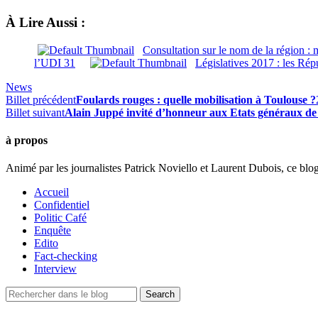
À Lire Aussi :
Consultation sur le nom de la région : m
l’UDI 31
Législatives 2017 : les Rép
News
Billet précédent
Foulards rouges : quelle mobilisation à Toulouse ?
Billet suivant
Alain Juppé invité d’honneur aux Etats généraux de 
à propos
Animé par les journalistes Patrick Noviello et Laurent Dubois, ce blo
Accueil
Confidentiel
Politic Café
Enquête
Edito
Fact-checking
Interview