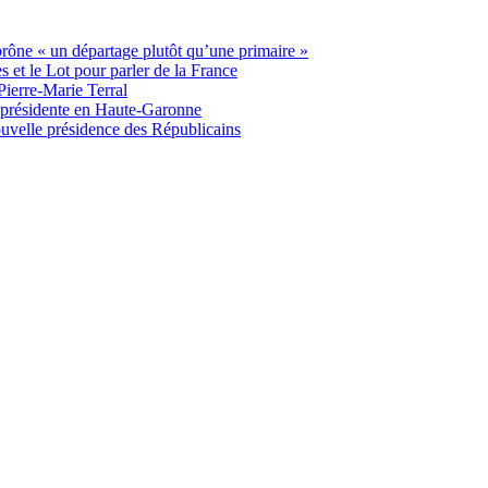
 prône « un départage plutôt qu’une primaire »
t le Lot pour parler de la France
Pierre-Marie Terral
e présidente en Haute-Garonne
uvelle présidence des Républicains