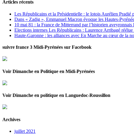
Articles récents
Les Républicains et la Présidentielle : le lotois Aurélien Pradié
Dans « Zadig », Emmanuel Macron évoque les Hautes-Pyrénées e
10 mai 81 : la France de Mitterrand par l’historien aveyronnais 
Elections internes Les Républicains : Laurence Arribagé réélu
Haute-Garonne : les alliances avec En Marche au cœur de la no
suivre france 3 Midi-Pyrénées sur Facebook
Voir Dimanche en Politique en Midi-Pyrénées
Voir Dimanche en politique en Languedoc-Roussillon
Archives
juillet 2021