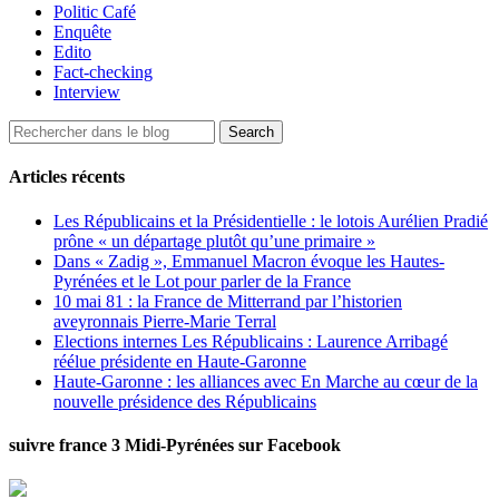
Politic Café
Enquête
Edito
Fact-checking
Interview
Articles récents
Les Républicains et la Présidentielle : le lotois Aurélien Pradié
prône « un départage plutôt qu’une primaire »
Dans « Zadig », Emmanuel Macron évoque les Hautes-
Pyrénées et le Lot pour parler de la France
10 mai 81 : la France de Mitterrand par l’historien
aveyronnais Pierre-Marie Terral
Elections internes Les Républicains : Laurence Arribagé
réélue présidente en Haute-Garonne
Haute-Garonne : les alliances avec En Marche au cœur de la
nouvelle présidence des Républicains
suivre france 3 Midi-Pyrénées sur Facebook