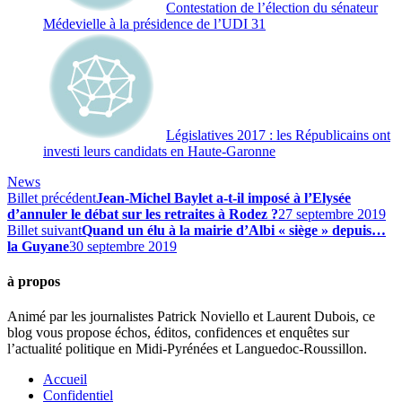
Contestation de l’élection du sénateur
Médevielle à la présidence de l’UDI 31
Législatives 2017 : les Républicains ont
investi leurs candidats en Haute-Garonne
News
Billet précédent
Jean-Michel Baylet a-t-il imposé à l’Elysée
d’annuler le débat sur les retraites à Rodez ?
27 septembre 2019
Billet suivant
Quand un élu à la mairie d’Albi « siège » depuis…
la Guyane
30 septembre 2019
à propos
Animé par les journalistes Patrick Noviello et Laurent Dubois, ce
blog vous propose échos, éditos, confidences et enquêtes sur
l’actualité politique en Midi-Pyrénées et Languedoc-Roussillon.
Accueil
Confidentiel