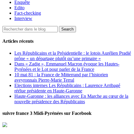
Enquête
Edito
Fact-checking
Interview
Articles récents
Les Républicains et la Présidentielle : le lotois Aurélien Pradié
prône « un départage plutôt qu’une primaire »
Dans « Zadig », Emmanuel Macron évoque les Hautes-
Pyrénées et le Lot pour parler de la France
10 mai 81 : la France de Mitterrand par l’historien
aveyronnais Pierre-Marie Terral
Elections internes Les Républicains : Laurence Arribagé
réélue présidente en Haute-Garonne
Haute-Garonne : les alliances avec En Marche au cœur de la
nouvelle présidence des Républicains
suivre france 3 Midi-Pyrénées sur Facebook