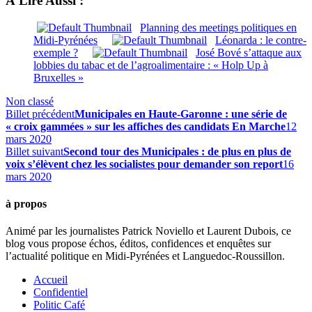
À Lire Aussi :
Planning des meetings politiques en
Midi-Pyrénées
Léonarda : le contre-
exemple ?
José Bové s’attaque aux
lobbies du tabac et de l’agroalimentaire : « Holp Up à
Bruxelles »
Non classé
Billet précédent
Municipales en Haute-Garonne : une série de
« croix gammées » sur les affiches des candidats En Marche
12
mars 2020
Billet suivant
Second tour des Municipales : de plus en plus de
voix s’élèvent chez les socialistes pour demander son report
16
mars 2020
à propos
Animé par les journalistes Patrick Noviello et Laurent Dubois, ce
blog vous propose échos, éditos, confidences et enquêtes sur
l’actualité politique en Midi-Pyrénées et Languedoc-Roussillon.
Accueil
Confidentiel
Politic Café