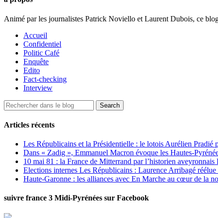
Animé par les journalistes Patrick Noviello et Laurent Dubois, ce blo
Accueil
Confidentiel
Politic Café
Enquête
Edito
Fact-checking
Interview
Articles récents
Les Républicains et la Présidentielle : le lotois Aurélien Pradié
Dans « Zadig », Emmanuel Macron évoque les Hautes-Pyrénées e
10 mai 81 : la France de Mitterrand par l’historien aveyronnais 
Elections internes Les Républicains : Laurence Arribagé réélu
Haute-Garonne : les alliances avec En Marche au cœur de la no
suivre france 3 Midi-Pyrénées sur Facebook