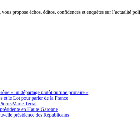
g vous propose échos, éditos, confidences et enquêtes sur l’actualité p
 prône « un départage plutôt qu’une primaire »
t le Lot pour parler de la France
Pierre-Marie Terral
e présidente en Haute-Garonne
uvelle présidence des Républicains