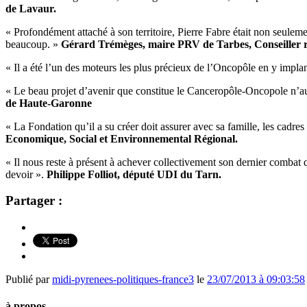
de Lavaur.
« Profondément attaché à son territoire, Pierre Fabre était non seul
beaucoup. »
Gérard Trémèges, maire PRV de Tarbes, Conseiller r
« Il a été l’un des moteurs les plus précieux de l’Oncopôle en y implan
« Le beau projet d’avenir que constitue le Canceropôle-Oncopole n’aur
de Haute-Garonne
« La Fondation qu’il a su créer doit assurer avec sa famille, les cadres
Economique, Social et Environnemental Régional.
« Il nous reste à présent à achever collectivement son dernier combat q
devoir ».
Philippe Folliot, député UDI du Tarn.
Partager :
Publié par
midi-pyrenees-politiques-france3
le
23/07/2013 à 09:03:58
à propos