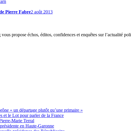
arn
de Pierre Fabre
2 août 2013
g vous propose échos, éditos, confidences et enquêtes sur l’actualité p
 prône « un départage plutôt qu’une primaire »
t le Lot pour parler de la France
Pierre-Marie Terral
e présidente en Haute-Garonne