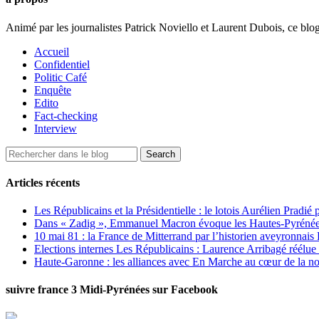
Animé par les journalistes Patrick Noviello et Laurent Dubois, ce blo
Accueil
Confidentiel
Politic Café
Enquête
Edito
Fact-checking
Interview
Articles récents
Les Républicains et la Présidentielle : le lotois Aurélien Pradié
Dans « Zadig », Emmanuel Macron évoque les Hautes-Pyrénées e
10 mai 81 : la France de Mitterrand par l’historien aveyronnais 
Elections internes Les Républicains : Laurence Arribagé réélu
Haute-Garonne : les alliances avec En Marche au cœur de la no
suivre france 3 Midi-Pyrénées sur Facebook