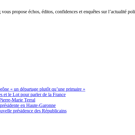
g vous propose échos, éditos, confidences et enquêtes sur l’actualité p
 prône « un départage plutôt qu’une primaire »
t le Lot pour parler de la France
Pierre-Marie Terral
e présidente en Haute-Garonne
uvelle présidence des Républicains