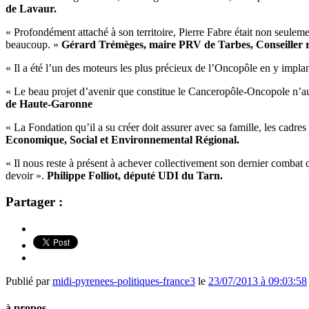
de Lavaur.
« Profondément attaché à son territoire, Pierre Fabre était non seul
beaucoup. »
Gérard Trémèges, maire PRV de Tarbes, Conseiller r
« Il a été l’un des moteurs les plus précieux de l’Oncopôle en y implan
« Le beau projet d’avenir que constitue le Canceropôle-Oncopole n’aur
de Haute-Garonne
« La Fondation qu’il a su créer doit assurer avec sa famille, les cadres
Economique, Social et Environnemental Régional.
« Il nous reste à présent à achever collectivement son dernier combat q
devoir ».
Philippe Folliot, député UDI du Tarn.
Partager :
Publié par
midi-pyrenees-politiques-france3
le
23/07/2013 à 09:03:58
à propos