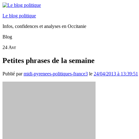
Le blog politique
Infos, confidences et analyses en Occitanie
Blog
24
Avr
Petites phrases de la semaine
Publié par
midi-pyrenees-politiques-france3
le
24/04/2013 à 13:39:51