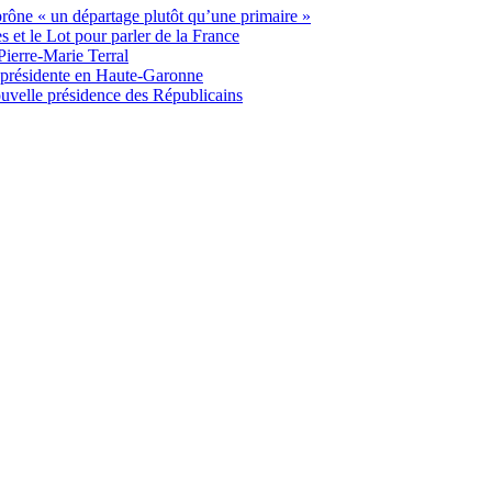
 prône « un départage plutôt qu’une primaire »
t le Lot pour parler de la France
Pierre-Marie Terral
e présidente en Haute-Garonne
uvelle présidence des Républicains