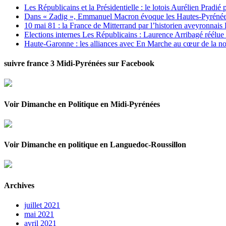
Les Républicains et la Présidentielle : le lotois Aurélien Pradié
Dans « Zadig », Emmanuel Macron évoque les Hautes-Pyrénées e
10 mai 81 : la France de Mitterrand par l’historien aveyronnais 
Elections internes Les Républicains : Laurence Arribagé réélu
Haute-Garonne : les alliances avec En Marche au cœur de la no
suivre france 3 Midi-Pyrénées sur Facebook
Voir Dimanche en Politique en Midi-Pyrénées
Voir Dimanche en politique en Languedoc-Roussillon
Archives
juillet 2021
mai 2021
avril 2021