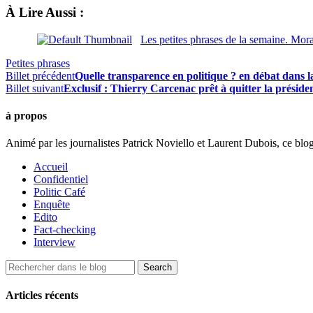
À Lire Aussi :
Les petites phrases de la semaine. Moral
Petites phrases
Billet précédent
Quelle transparence en politique ? en débat dans la
Billet suivant
Exclusif : Thierry Carcenac prêt à quitter la présid
à propos
Animé par les journalistes Patrick Noviello et Laurent Dubois, ce blo
Accueil
Confidentiel
Politic Café
Enquête
Edito
Fact-checking
Interview
Articles récents