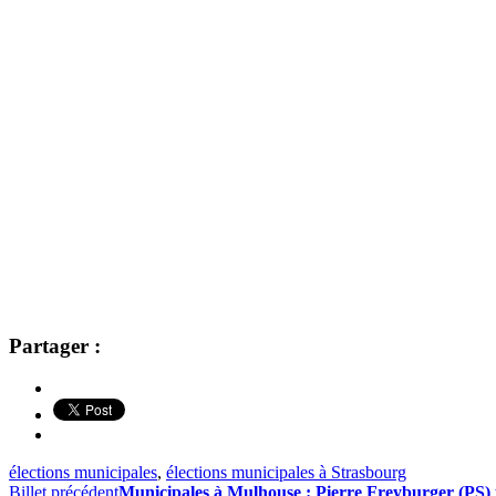
Partager :
élections municipales
,
élections municipales à Strasbourg
Billet précédent
Municipales à Mulhouse : Pierre Freyburger (PS) p