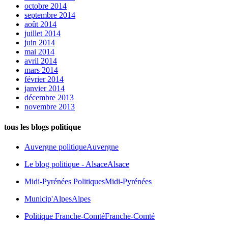
octobre 2014
septembre 2014
août 2014
juillet 2014
juin 2014
mai 2014
avril 2014
mars 2014
février 2014
janvier 2014
décembre 2013
novembre 2013
tous les blogs politique
Auvergne politique
Auvergne
Le blog politique - Alsace
Alsace
Midi-Pyrénées Politiques
Midi-Pyrénées
Municip'Alpes
Alpes
Politique Franche-Comté
Franche-Comté