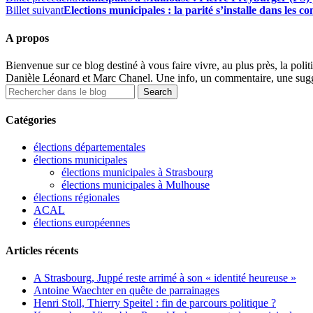
Billet suivant
Elections municipales : la parité s’installe dans les 
A propos
Bienvenue sur ce blog destiné à vous faire vivre, au plus près, la polit
Danièle Léonard et Marc Chanel. Une info, un commentaire, une sugge
Catégories
élections départementales
élections municipales
élections municipales à Strasbourg
élections municipales à Mulhouse
élections régionales
ACAL
élections européennes
Articles récents
A Strasbourg, Juppé reste arrimé à son « identité heureuse »
Antoine Waechter en quête de parrainages
Henri Stoll, Thierry Speitel : fin de parcours politique ?