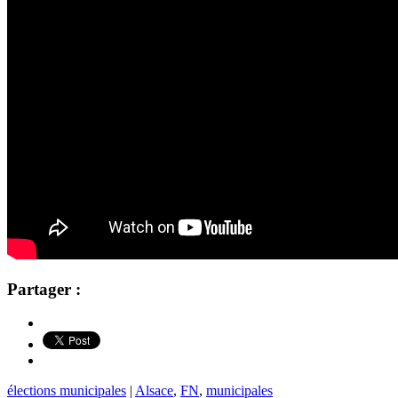
Partager :
élections municipales
|
Alsace
,
FN
,
municipales