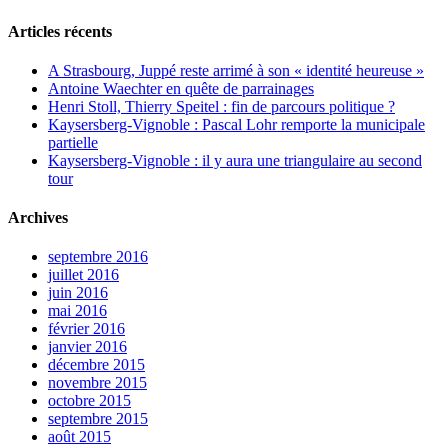
Articles récents
A Strasbourg, Juppé reste arrimé à son « identité heureuse »
Antoine Waechter en quête de parrainages
Henri Stoll, Thierry Speitel : fin de parcours politique ?
Kaysersberg-Vignoble : Pascal Lohr remporte la municipale
partielle
Kaysersberg-Vignoble : il y aura une triangulaire au second
tour
Archives
septembre 2016
juillet 2016
juin 2016
mai 2016
février 2016
janvier 2016
décembre 2015
novembre 2015
octobre 2015
septembre 2015
août 2015