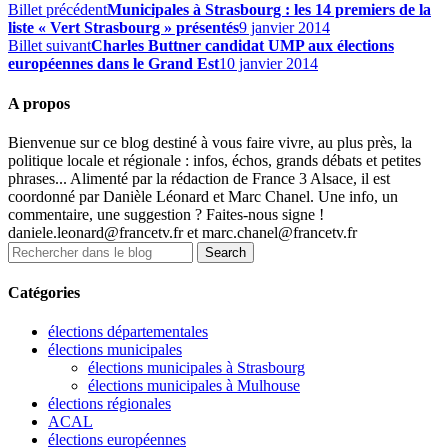
Billet précédent
Municipales à Strasbourg : les 14 premiers de la
liste « Vert Strasbourg » présentés
9 janvier 2014
Billet suivant
Charles Buttner candidat UMP aux élections
européennes dans le Grand Est
10 janvier 2014
A propos
Bienvenue sur ce blog destiné à vous faire vivre, au plus près, la
politique locale et régionale : infos, échos, grands débats et petites
phrases... Alimenté par la rédaction de France 3 Alsace, il est
coordonné par Danièle Léonard et Marc Chanel. Une info, un
commentaire, une suggestion ? Faites-nous signe !
daniele.leonard@francetv.fr et marc.chanel@francetv.fr
Catégories
élections départementales
élections municipales
élections municipales à Strasbourg
élections municipales à Mulhouse
élections régionales
ACAL
élections européennes