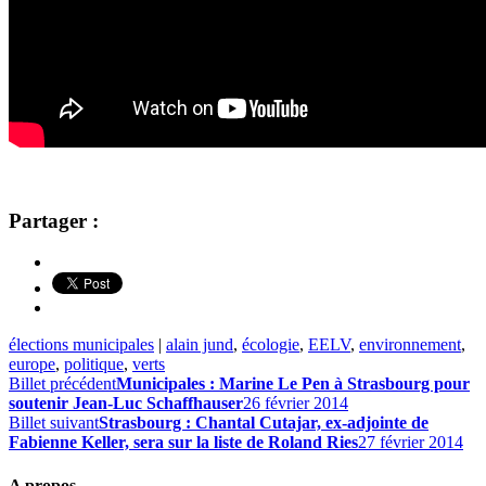
Partager :
élections municipales
|
alain jund
,
écologie
,
EELV
,
environnement
,
europe
,
politique
,
verts
Billet précédent
Municipales : Marine Le Pen à Strasbourg pour
soutenir Jean-Luc Schaffhauser
26 février 2014
Billet suivant
Strasbourg : Chantal Cutajar, ex-adjointe de
Fabienne Keller, sera sur la liste de Roland Ries
27 février 2014
A propos