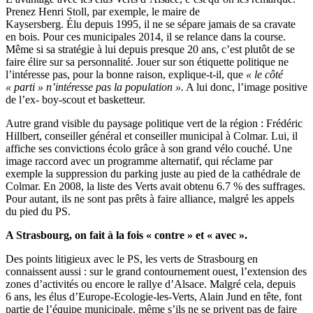
Prenez Henri Stoll, par exemple, le maire de
Kaysersberg. Élu depuis 1995, il ne se sépare jamais de sa cravate
en bois. Pour ces municipales 2014, il se relance dans la course.
Même si sa stratégie à lui depuis presque 20 ans, c’est plutôt de se
faire élire sur sa personnalité. Jouer sur son étiquette politique ne
l’intéresse pas, pour la bonne raison, explique-t-il, que
« le côté
« parti » n’intéresse pas la population ».
A lui donc, l’image positive
de l’ex- boy-scout et basketteur.
Autre grand visible du paysage politique vert de la région : Frédéric
Hillbert, conseiller général et conseiller municipal à Colmar. Lui, il
affiche ses convictions écolo grâce à son grand vélo couché. Une
image raccord avec un programme alternatif, qui réclame par
exemple la suppression du parking juste au pied de la cathédrale de
Colmar. En 2008, la liste des Verts avait obtenu 6.7 % des suffrages.
Pour autant, ils ne sont pas prêts à faire alliance, malgré les appels
du pied du PS.
A Strasbourg, on fait à la fois « contre » et « avec ».
Des points litigieux avec le PS, les verts de Strasbourg en
connaissent aussi : sur le grand contournement ouest, l’extension des
zones d’activités ou encore le rallye d’Alsace. Malgré cela, depuis
6 ans, les élus d’Europe-Ecologie-les-Verts, Alain Jund en tête, font
partie de l’équipe municipale, même s’ils ne se privent pas de faire