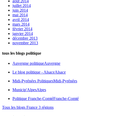
août 2014
juillet 2014
juin 2014
mai 2014
avril 2014
mars 2014
février 2014
janvier 2014
décembre 2013
novembre 2013
tous les blogs politique
Auvergne politique
Auvergne
Le blog politique - Alsace
Alsace
Midi-Pyrénées Politiques
Midi-Pyrénées
Municip'Alpes
Alpes
Politique Franche-Comté
Franche-Comté
Tous les blogs France 3 régions