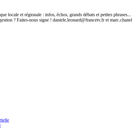
ique locale et régionale : infos, échos, grands débats et petites phrases.
stion ? Faites-nous signe ! daniele.leonard@francetv.fr et marc.chane
ielle
r