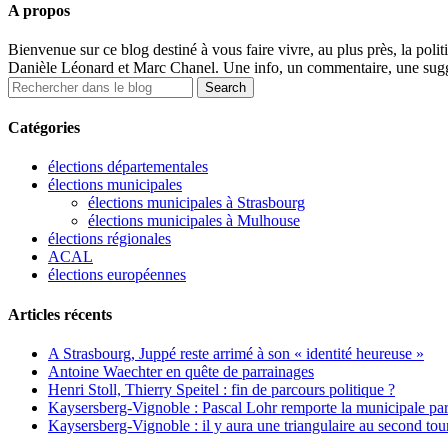
A propos
Bienvenue sur ce blog destiné à vous faire vivre, au plus près, la polit
Danièle Léonard et Marc Chanel. Une info, un commentaire, une sugge
Catégories
élections départementales
élections municipales
élections municipales à Strasbourg
élections municipales à Mulhouse
élections régionales
ACAL
élections européennes
Articles récents
A Strasbourg, Juppé reste arrimé à son « identité heureuse »
Antoine Waechter en quête de parrainages
Henri Stoll, Thierry Speitel : fin de parcours politique ?
Kaysersberg-Vignoble : Pascal Lohr remporte la municipale part
Kaysersberg-Vignoble : il y aura une triangulaire au second tou