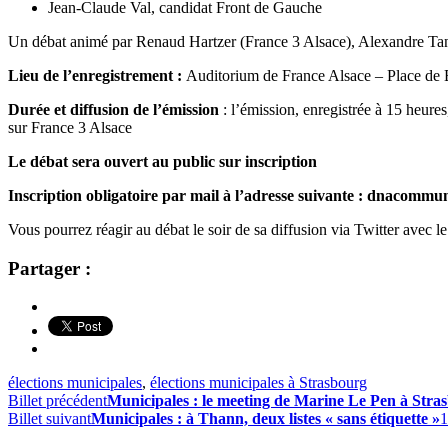
Jean-Claude Val, candidat Front de Gauche
Un débat animé par Renaud Hartzer (France 3 Alsace), Alexandre Tan
Lieu de l’enregistrement :
Auditorium de France Alsace – Place de
Durée et diffusion de l’émission
: l’émission, enregistrée à 15 heure
sur France 3 Alsace
Le débat sera ouvert au public sur inscription
Inscription obligatoire par mail à l’adresse suivante : dnaco
Vous pourrez réagir au débat le soir de sa diffusion via Twitter avec 
Partager :
élections municipales
,
élections municipales à Strasbourg
Billet précédent
Municipales : le meeting de Marine Le Pen à Stra
Billet suivant
Municipales : à Thann, deux listes « sans étiquette »
1