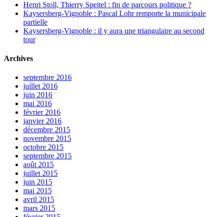
Henri Stoll, Thierry Speitel : fin de parcours politique ?
Kaysersberg-Vignoble : Pascal Lohr remporte la municipale
partielle
Kaysersberg-Vignoble : il y aura une triangulaire au second
tour
Archives
septembre 2016
juillet 2016
juin 2016
mai 2016
février 2016
janvier 2016
décembre 2015
novembre 2015
octobre 2015
septembre 2015
août 2015
juillet 2015
juin 2015
mai 2015
avril 2015
mars 2015
février 2015