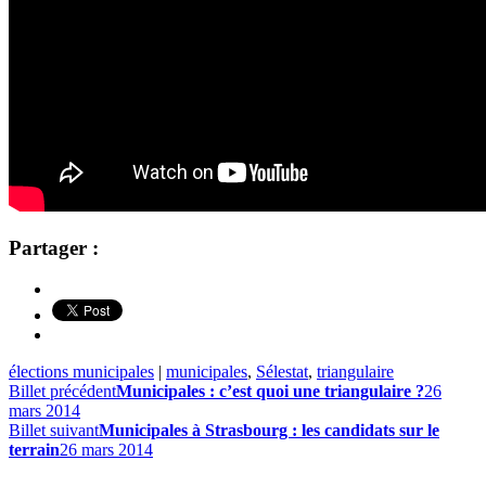
Partager :
élections municipales
|
municipales
,
Sélestat
,
triangulaire
Billet précédent
Municipales : c’est quoi une triangulaire ?
26
mars 2014
Billet suivant
Municipales à Strasbourg : les candidats sur le
terrain
26 mars 2014