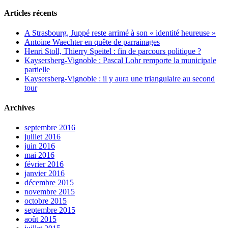
Articles récents
A Strasbourg, Juppé reste arrimé à son « identité heureuse »
Antoine Waechter en quête de parrainages
Henri Stoll, Thierry Speitel : fin de parcours politique ?
Kaysersberg-Vignoble : Pascal Lohr remporte la municipale
partielle
Kaysersberg-Vignoble : il y aura une triangulaire au second
tour
Archives
septembre 2016
juillet 2016
juin 2016
mai 2016
février 2016
janvier 2016
décembre 2015
novembre 2015
octobre 2015
septembre 2015
août 2015