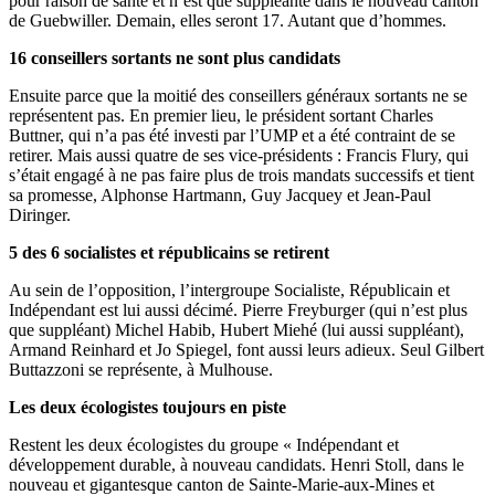
pour raison de santé et n’est que suppléante dans le nouveau canton
de Guebwiller. Demain, elles seront 17. Autant que d’hommes.
16 conseillers sortants ne sont plus candidats
Ensuite parce que la moitié des conseillers généraux sortants ne se
représentent pas. En premier lieu, le président sortant Charles
Buttner, qui n’a pas été investi par l’UMP et a été contraint de se
retirer. Mais aussi quatre de ses vice-présidents : Francis Flury, qui
s’était engagé à ne pas faire plus de trois mandats successifs et tient
sa promesse, Alphonse Hartmann, Guy Jacquey et Jean-Paul
Diringer.
5 des 6 socialistes et républicains se retirent
Au sein de l’opposition, l’intergroupe Socialiste, Républicain et
Indépendant est lui aussi décimé. Pierre Freyburger (qui n’est plus
que suppléant) Michel Habib, Hubert Miehé (lui aussi suppléant),
Armand Reinhard et
Jo Spiegel,
font aussi leurs adieux. Seul Gilbert
Buttazzoni se représente, à Mulhouse.
Les deux écologistes toujours en piste
Restent les deux écologistes du groupe « Indépendant et
développement durable, à nouveau candidats. Henri Stoll, dans le
nouveau et gigantesque canton de Sainte-Marie-aux-Mines et