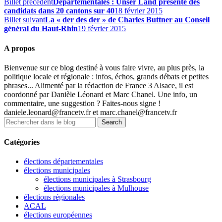
Billet précédent
Départementales : Unser Land présente des
candidats dans 20 cantons sur 40
18 février 2015
Billet suivant
La « der des der » de Charles Buttner au Conseil
général du Haut-Rhin
19 février 2015
A propos
Bienvenue sur ce blog destiné à vous faire vivre, au plus près, la
politique locale et régionale : infos, échos, grands débats et petites
phrases... Alimenté par la rédaction de France 3 Alsace, il est
coordonné par Danièle Léonard et Marc Chanel. Une info, un
commentaire, une suggestion ? Faites-nous signe !
daniele.leonard@francetv.fr et marc.chanel@francetv.fr
Catégories
élections départementales
élections municipales
élections municipales à Strasbourg
élections municipales à Mulhouse
élections régionales
ACAL
élections européennes