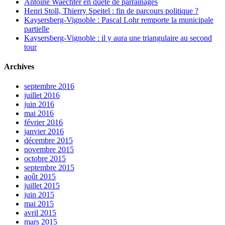
Antoine Waechter en quête de parrainages
Henri Stoll, Thierry Speitel : fin de parcours politique ?
Kaysersberg-Vignoble : Pascal Lohr remporte la municipale
partielle
Kaysersberg-Vignoble : il y aura une triangulaire au second
tour
Archives
septembre 2016
juillet 2016
juin 2016
mai 2016
février 2016
janvier 2016
décembre 2015
novembre 2015
octobre 2015
septembre 2015
août 2015
juillet 2015
juin 2015
mai 2015
avril 2015
mars 2015