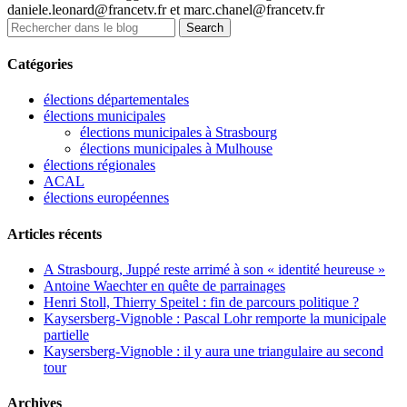
daniele.leonard@francetv.fr et marc.chanel@francetv.fr
Catégories
élections départementales
élections municipales
élections municipales à Strasbourg
élections municipales à Mulhouse
élections régionales
ACAL
élections européennes
Articles récents
A Strasbourg, Juppé reste arrimé à son « identité heureuse »
Antoine Waechter en quête de parrainages
Henri Stoll, Thierry Speitel : fin de parcours politique ?
Kaysersberg-Vignoble : Pascal Lohr remporte la municipale
partielle
Kaysersberg-Vignoble : il y aura une triangulaire au second
tour
Archives