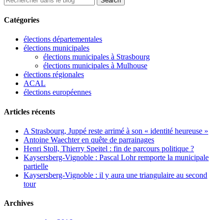
Catégories
élections départementales
élections municipales
élections municipales à Strasbourg
élections municipales à Mulhouse
élections régionales
ACAL
élections européennes
Articles récents
A Strasbourg, Juppé reste arrimé à son « identité heureuse »
Antoine Waechter en quête de parrainages
Henri Stoll, Thierry Speitel : fin de parcours politique ?
Kaysersberg-Vignoble : Pascal Lohr remporte la municipale
partielle
Kaysersberg-Vignoble : il y aura une triangulaire au second
tour
Archives