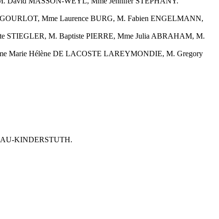
, M. David MASSON-WEYL, Mme Jennifer STEPHANY.
ierry GOURLOT, Mme Laurence BURG, M. Fabien ENGELMANN,
tte STIEGLER, M. Baptiste PIERRE, Mme Julia ABRAHAM, M.
 Mme Marie Hélène DE LACOSTE LAREYMONDIE, M. Gregory
HAMEAU-KINDERSTUTH.