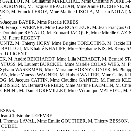
le GAILLOT, M. Guillaume MARECHAL, Mme Christine NOIRET-
T-COURONNE, M. Jacques BEAUJEAN, Mme Annie DUCHENE, M. 
LARD, M. Franck LEROY, Mme Martine LIZOLA, M. Jean NOTAT, 
.
an-Jacques BAYER, Mme Pascale KREBS.
 M. François WERNER, Mme Lise ROSELEUR, M. Jean-François
 Dominique RENAUD, M. Edouard JACQUE, Mme Mireille GAZIN
, M. Pierre REGENT.
se KUNTZ, M. Thierry HORY, Mme Brigitte TORLOTING, M. Jack
ine BAILLOT, M. Khalifé KHALIFE, Mme Stéphanie KIS, M. Ré
en DILIGENT.
ALCK, M. André REICHARDT, Mme Lilla MERABET, M. Bernard S
REYFUSS, M. Laurent BURCKEL, Mme Marièle COLAS WIES, M. 
Sylvain WASERMAN, Mme Marianne HORNY-GONIER, M. Philipp
IAN, Mme Vanessa WAGNER, M. Hubert WALTER, Mme Cathy K
OOG, M. Jacques CATTIN, Mme Claudine GANTER, M. Francis 
l RISSER, M. Bernard GERBER, Mme Martine LAEMLIN, M. Chri
EL GENINI, M. Daniel GREMILLET, Mme Véronique MATHIEU, M
DESPAS.
 Jean-Christophe LEFEVRE.
M. Thomas LAVAL, Mme Emilie GOUTHIER, M. Thierry BESSON.
ne CUDEL.