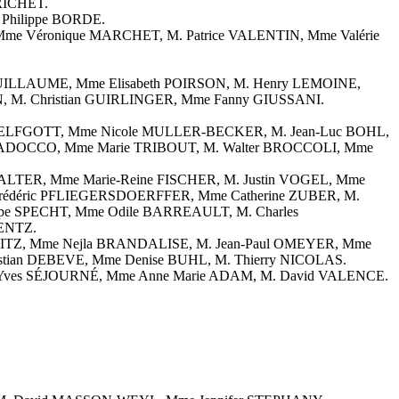
RICHET.
Philippe BORDE.
Mme Véronique MARCHET, M. Patrice VALENTIN, Mme Valérie
 GUILLAUME, Mme Elisabeth POIRSON, M. Henry LEMOINE,
, M. Christian GUIRLINGER, Mme Fanny GIUSSANI.
ie HELFGOTT, Mme Nicole MULLER-BECKER, M. Jean-Luc BOHL,
my SADOCCO, Mme Marie TRIBOUT, M. Walter BROCCOLI, Mme
TALTER, Mme Marie-Reine FISCHER, M. Justin VOGEL, Mme
Frédéric PFLIEGERSDOERFFER, Mme Catherine ZUBER, M.
e SPECHT, Mme Odile BARREAULT, M. Charles
IENTZ.
KLEITZ, Mme Nejla BRANDALISE, M. Jean-Paul OMEYER, Mme
stian DEBEVE, Mme Denise BUHL, M. Thierry NICOLAS.
. Yves SÉJOURNÉ, Mme Anne Marie ADAM, M. David VALENCE.