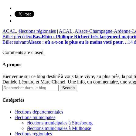
ACAL
,
élections régionales
|
ACAL
,
Alsace-Champagne-Ardenne-Lo
Billet précédent
Bas-Rhin : Philippe Richert très largement majori
Billet suivant
Alsace : où a-t-on le plus ou le moins voté pour…
14 
Comments are closed.
A propos
Bienvenue sur ce blog destiné à vous faire vivre, au plus près, la polit
Danièle Léonard et Marc Chanel. Une info, un commentaire, une sugge
Catégories
élections départementales
élections municipales
élections municipales à Strasbourg
élections municipales à Mulhouse
élections régionales