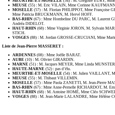
MEURTHE-ET-MOSELLE
(54) : M. Gregoire EURY, 
MEUSE
(55) : M. Eric VILAIN, Mme Corinne KAUFMANN
MOSELLE
(57) : M. Florian PHILIPPOT, Mme Françoi
Mme Patricia BRUCKMANN, M. Hervé HOFF.
BAS-RHIN
(67) : Mme Hombeline DU PARC, M. Laurent 
Andréa DIDELOT.
HAUT-RHIN
(68) : Mme Virginie JORON, M. Sylvain
STICH.
VOSGES
(88) : M. Jordan GROSSE-CRUCIANI, Mme Mari
Liste de Jean-Pierre MASSERET :
ARDENNES
(08) : Mme Joëlle BARAT.
AUBE
(10) : M. Olivier GIRARDIN.
MARNE
(51) : M. Jacques MEYER, Mme Linda MUNSTER
HAUTE-MARNE
(52) : pas d’élu.
MEURTHE-ET-MOSELLE
(54) : M. Julien VAILLANT
MEUSE
(55) : M. Thibaut VILLEMIN.
MOSELLE
(57) : Mme Paola ZANETTI, M. Jean-Pierre MA
BAS-RHIN
(67) : Mme Anne-Pernelle RICHARDOT, M. E
HAUT-RHIN
(68) : M. Antoine HOMÉ, Mme Cléo SCHWE
VOSGES
(88) : M. Jean-Marie LALANDRE, Mme Hélène 