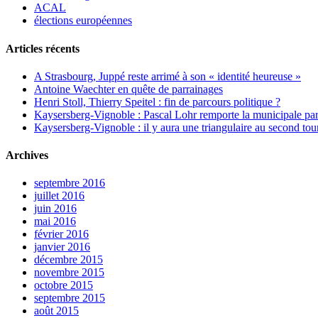
ACAL
élections européennes
Articles récents
A Strasbourg, Juppé reste arrimé à son « identité heureuse »
Antoine Waechter en quête de parrainages
Henri Stoll, Thierry Speitel : fin de parcours politique ?
Kaysersberg-Vignoble : Pascal Lohr remporte la municipale part
Kaysersberg-Vignoble : il y aura une triangulaire au second tou
Archives
septembre 2016
juillet 2016
juin 2016
mai 2016
février 2016
janvier 2016
décembre 2015
novembre 2015
octobre 2015
septembre 2015
août 2015