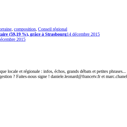
rraine
,
composition
,
Conseil régional
taire (59,19 %), grâce à Strasbourg
14 décembre 2015
décembre 2015
ique locale et régionale : infos, échos, grands débats et petites phrases.
stion ? Faites-nous signe ! daniele.leonard@francetv.fr et marc.chane