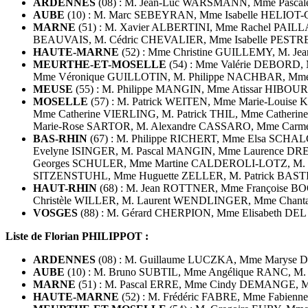
ARDENNES
(08) : M. Jean-Luc WARSMANN, Mme Pasca
AUBE
(10) : M. Marc SEBEYRAN, Mme Isabelle HELIO
MARNE
(51) : M. Xavier ALBERTINI, Mme Rachel PAIL
BEAUVAIS, M. Cédric CHEVALIER, Mme Isabelle PESTRE
HAUTE-MARNE
(52) : Mme Christine GUILLEMY, M. Je
MEURTHE-ET-MOSELLE
(54) : Mme Valérie DEBORD,
Mme Véronique GUILLOTIN, M. Philippe NACHBAR, Mme
MEUSE
(55) : M. Philippe MANGIN, Mme Atissar HIBOUR
MOSELLE
(57) : M. Patrick WEITEN, Mme Marie-Loui
Mme Catherine VIERLING, M. Patrick THIL, Mme Cather
Marie-Rose SARTOR, M. Alexandre CASSARO, Mme Carm
BAS-RHIN
(67) : M. Philippe RICHERT, Mme Elsa SCH
Evelyne ISINGER, M. Pascal MANGIN, Mme Laurence D
Georges SCHULER, Mme Martine CALDEROLI-LOTZ, M. 
SITZENSTUHL, Mme Huguette ZELLER, M. Patrick BAST
HAUT-RHIN
(68) : M. Jean ROTTNER, Mme Françoise B
Christèle WILLER, M. Laurent WENDLINGER, Mme Chanta
VOSGES
(88) : M. Gérard CHERPION, Mme Elisabeth D
Liste de Florian PHILIPPOT :
ARDENNES
(08) : M. Guillaume LUCZKA, Mme Maryse 
AUBE
(10) : M. Bruno SUBTIL, Mme Angélique RANC, M.
MARNE
(51) : M. Pascal ERRE, Mme Cindy DEMANGE, 
HAUTE-MARNE
(52) : M. Frédéric FABRE, Mme Fabien