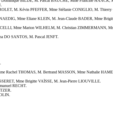
Mme Dominique BILDE, M. Pascal BAUCHE, Mme Francine HAACK
.
se GROLET, M. Kévin PFEFFER, Mme Stéfanie CONIGLIO, M. Th
GNAEDIG, Mme Eliane KLEIN, M. Jean-Claude BADER, Mme Brigi
 MARCELLI, Mme Marion WILHELM, M. Christian ZIMMERMANN,
na DO SANTOS, M. Pascal JENFT.
.
, Mme Rachel THOMAS, M. Bertrand MASSON, Mme Nathalie 
SSERET, Mme Brigitte VAÏSSE, M. Jean-Pierre LIOUVILLE.
mmanuel RECHT.
ITZER.
COLIN.