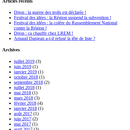
Articles récents
Dijon : la guerre des trolls est déclarée !
Festival des idées : la Région suspend la subvention !
Festival des idées : la colère du Rassemblement National
contre la Région !
Dijon : ça chauffe chez LREM !
Arnaud Danjean a-t-il refusé la tête de liste ?
Archives
juillet 2019
(3)
juin 2019
(1)
janvier 2019
(1)
octobre 2018
(1)
septembre 2018
(2)
juillet 2018
(1)
mai 2018
(1)
mars 2018
(3)
février 2018
(4)
janvier 2018
(1)
août 2017
(1)
juin 2017
(2)
mai 2017
(1)
avril 2017
(3)