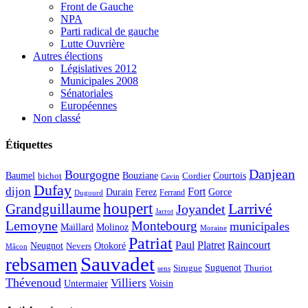
Front de Gauche
NPA
Parti radical de gauche
Lutte Ouvrière
Autres élections
Législatives 2012
Municipales 2008
Sénatoriales
Européennes
Non classé
Étiquettes
Danjean
Bourgogne
Baumel
Courtois
Bouziane
bichot
Cordier
Cavin
Dufay
dijon
Fort
Durain
Ferez
Gorce
Ferrand
Dugourd
houpert
Larrivé
Grandguillaume
Joyandet
Jarrot
Lemoyne
Montebourg
municipales
Maillard
Molinoz
Moraine
Patriat
Paul
Platret
Raincourt
Neugnot
Otokoré
Nevers
Mâcon
Sauvadet
rebsamen
Suguenot
Sirugue
Thuriot
sens
Thévenoud
Villiers
Voisin
Untermaier