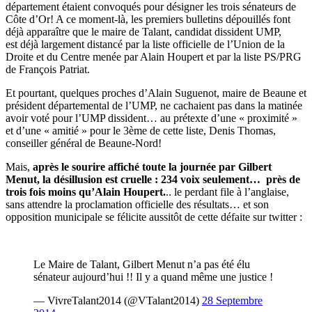
département étaient convoqués pour désigner les trois sénateurs de
Côte d’Or! A ce moment-là, les premiers bulletins dépouillés font
déjà apparaître que le maire de Talant, candidat dissident UMP,
est déjà largement distancé par la liste officielle de l’Union de la
Droite et du Centre menée par Alain Houpert et par la liste PS/PRG
de François Patriat.
Et pourtant, quelques proches d’Alain Suguenot, maire de Beaune et
président départemental de l’UMP, ne cachaient pas dans la matinée
avoir voté pour l’UMP dissident… au prétexte d’une « proximité »
et d’une « amitié » pour le 3ème de cette liste, Denis Thomas,
conseiller général de Beaune-Nord!
Mais,
après le sourire affiché toute la journée par Gilbert
Menut, la désillusion est cruelle : 234 voix seulement… près de
trois fois moins qu’Alain Houpert.
.. le perdant file à l’anglaise,
sans attendre la proclamation officielle des résultats… et son
opposition municipale se félicite aussitôt de cette défaite sur twitter :
Le Maire de Talant, Gilbert Menut n’a pas été élu
sénateur aujourd’hui !! Il y a quand même une justice !
— VivreTalant2014 (@VTalant2014)
28 Septembre