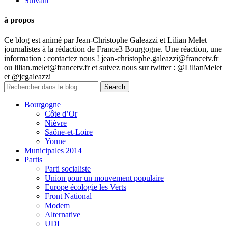
Suivant
à propos
Ce blog est animé par Jean-Christophe Galeazzi et Lilian Melet
journalistes à la rédaction de France3 Bourgogne. Une réaction, une
information : contactez nous ! jean-christophe.galeazzi@francetv.fr
ou lilian.melet@francetv.fr et suivez nous sur twitter : @LilianMelet
et @jcgaleazzi
Bourgogne
Côte d’Or
Nièvre
Saône-et-Loire
Yonne
Municipales 2014
Partis
Parti socialiste
Union pour un mouvement populaire
Europe écologie les Verts
Front National
Modem
Alternative
UDI