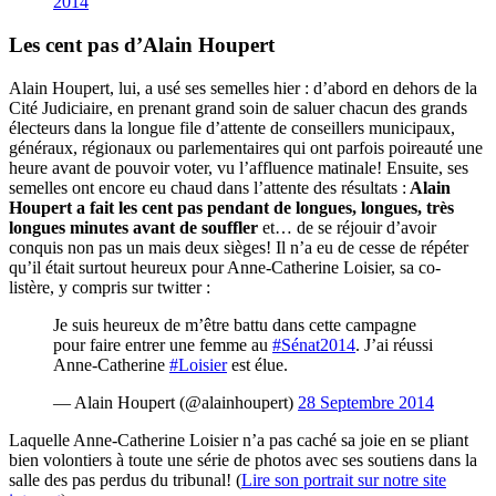
2014
Les cent pas d’Alain Houpert
Alain Houpert, lui, a usé ses semelles hier : d’abord en dehors de la
Cité Judiciaire, en prenant grand soin de saluer chacun des grands
électeurs dans la longue file d’attente de conseillers municipaux,
généraux, régionaux ou parlementaires qui ont parfois poireauté une
heure avant de pouvoir voter, vu l’affluence matinale! Ensuite, ses
semelles ont encore eu chaud dans l’attente des résultats :
Alain
Houpert a fait les cent pas pendant de longues, longues, très
longues minutes avant de souffler
et… de se réjouir d’avoir
conquis non pas un mais deux sièges! Il n’a eu de cesse de répéter
qu’il était surtout heureux pour Anne-Catherine Loisier, sa co-
listère, y compris sur twitter :
Je suis heureux de m’être battu dans cette campagne
pour faire entrer une femme au
#Sénat2014
. J’ai réussi
Anne-Catherine
#Loisier
est élue.
— Alain Houpert (@alainhoupert)
28 Septembre 2014
Laquelle Anne-Catherine Loisier n’a pas caché sa joie en se pliant
bien volontiers à toute une série de photos avec ses soutiens dans la
salle des pas perdus du tribunal! (
Lire son portrait sur notre site