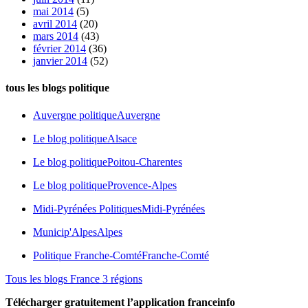
mai 2014
(5)
avril 2014
(20)
mars 2014
(43)
février 2014
(36)
janvier 2014
(52)
tous les blogs politique
Auvergne politique
Auvergne
Le blog politique
Alsace
Le blog politique
Poitou-Charentes
Le blog politique
Provence-Alpes
Midi-Pyrénées Politiques
Midi-Pyrénées
Municip'Alpes
Alpes
Politique Franche-Comté
Franche-Comté
Tous les blogs France 3 régions
Télécharger gratuitement l’application franceinfo