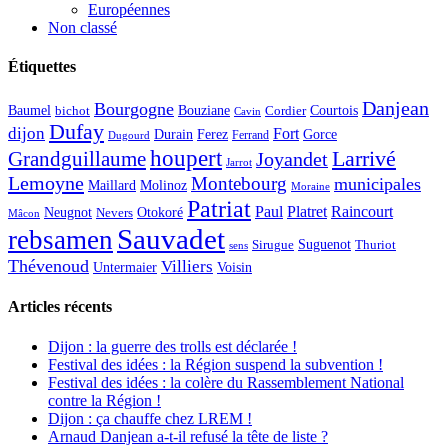
Européennes
Non classé
Étiquettes
Danjean
Bourgogne
Baumel
Courtois
Bouziane
bichot
Cordier
Cavin
Dufay
dijon
Fort
Durain
Ferez
Gorce
Ferrand
Dugourd
houpert
Larrivé
Grandguillaume
Joyandet
Jarrot
Lemoyne
Montebourg
municipales
Maillard
Molinoz
Moraine
Patriat
Paul
Platret
Raincourt
Neugnot
Otokoré
Nevers
Mâcon
Sauvadet
rebsamen
Suguenot
Sirugue
Thuriot
sens
Thévenoud
Villiers
Voisin
Untermaier
Articles récents
Dijon : la guerre des trolls est déclarée !
Festival des idées : la Région suspend la subvention !
Festival des idées : la colère du Rassemblement National
contre la Région !
Dijon : ça chauffe chez LREM !
Arnaud Danjean a-t-il refusé la tête de liste ?