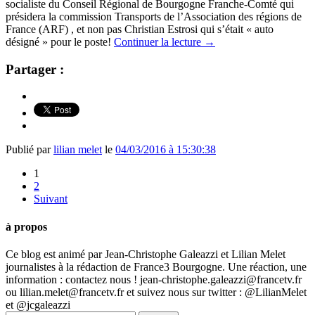
socialiste du Conseil Régional de Bourgogne Franche-Comté qui
présidera la commission Transports de l’Association des régions de
France (ARF) , et non pas Christian Estrosi qui s’était « auto
désigné » pour le poste!
Continuer la lecture
→
Partager :
Publié par
lilian melet
le
04/03/2016 à 15:30:38
1
2
Suivant
à propos
Ce blog est animé par Jean-Christophe Galeazzi et Lilian Melet
journalistes à la rédaction de France3 Bourgogne. Une réaction, une
information : contactez nous ! jean-christophe.galeazzi@francetv.fr
ou lilian.melet@francetv.fr et suivez nous sur twitter : @LilianMelet
et @jcgaleazzi