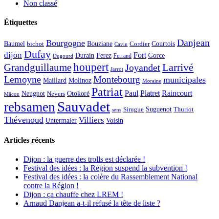
Non classé
Étiquettes
Danjean
Bourgogne
Baumel
Courtois
Bouziane
bichot
Cordier
Cavin
Dufay
dijon
Fort
Durain
Ferez
Gorce
Ferrand
Dugourd
houpert
Larrivé
Grandguillaume
Joyandet
Jarrot
Lemoyne
Montebourg
municipales
Maillard
Molinoz
Moraine
Patriat
Paul
Platret
Raincourt
Neugnot
Otokoré
Nevers
Mâcon
Sauvadet
rebsamen
Suguenot
Sirugue
Thuriot
sens
Thévenoud
Villiers
Voisin
Untermaier
Articles récents
Dijon : la guerre des trolls est déclarée !
Festival des idées : la Région suspend la subvention !
Festival des idées : la colère du Rassemblement National
contre la Région !
Dijon : ça chauffe chez LREM !
Arnaud Danjean a-t-il refusé la tête de liste ?