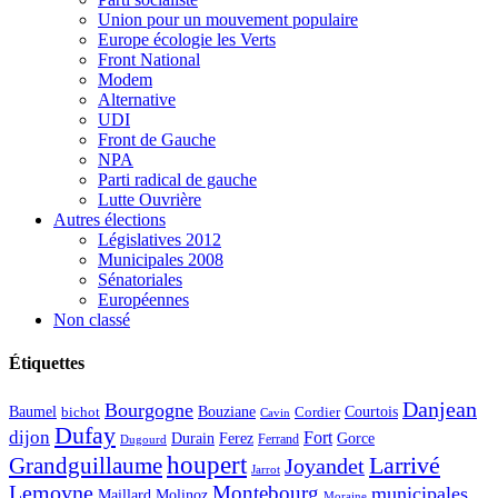
Union pour un mouvement populaire
Europe écologie les Verts
Front National
Modem
Alternative
UDI
Front de Gauche
NPA
Parti radical de gauche
Lutte Ouvrière
Autres élections
Législatives 2012
Municipales 2008
Sénatoriales
Européennes
Non classé
Étiquettes
Danjean
Bourgogne
Baumel
Courtois
Bouziane
bichot
Cordier
Cavin
Dufay
dijon
Fort
Durain
Ferez
Gorce
Ferrand
Dugourd
houpert
Larrivé
Grandguillaume
Joyandet
Jarrot
Lemoyne
Montebourg
municipales
Maillard
Molinoz
Moraine