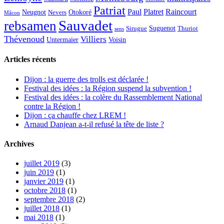
Patriat
Paul
Platret
Raincourt
Neugnot
Otokoré
Nevers
Mâcon
Sauvadet
rebsamen
Suguenot
Sirugue
Thuriot
sens
Thévenoud
Villiers
Voisin
Untermaier
Articles récents
Dijon : la guerre des trolls est déclarée !
Festival des idées : la Région suspend la subvention !
Festival des idées : la colère du Rassemblement National
contre la Région !
Dijon : ça chauffe chez LREM !
Arnaud Danjean a-t-il refusé la tête de liste ?
Archives
juillet 2019
(3)
juin 2019
(1)
janvier 2019
(1)
octobre 2018
(1)
septembre 2018
(2)
juillet 2018
(1)
mai 2018
(1)