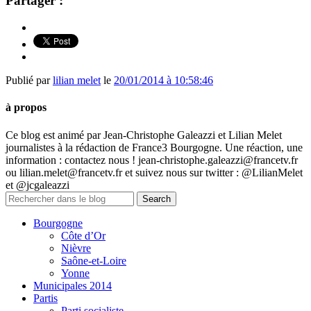
Partager :
Publié par
lilian melet
le
20/01/2014 à 10:58:46
à propos
Ce blog est animé par Jean-Christophe Galeazzi et Lilian Melet
journalistes à la rédaction de France3 Bourgogne. Une réaction, une
information : contactez nous ! jean-christophe.galeazzi@francetv.fr
ou lilian.melet@francetv.fr et suivez nous sur twitter : @LilianMelet
et @jcgaleazzi
Bourgogne
Côte d’Or
Nièvre
Saône-et-Loire
Yonne
Municipales 2014
Partis
Parti socialiste