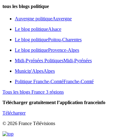
tous les blogs politique
Auvergne politique
Auvergne
Le blog politique
Alsace
Le blog politique
Poitou-Charentes
Le blog politique
Provence-Alpes
Midi-Pyrénées Politiques
Midi-Pyrénées
Municip'Alpes
Alpes
Politique Franche-Comté
Franche-Comté
Tous les blogs France 3 régions
Télécharger gratuitement l’application franceinfo
Télécharger
© 2026 France Télévisions