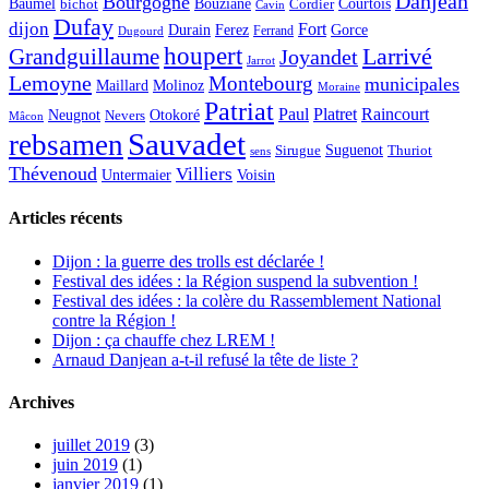
Danjean
Bourgogne
Baumel
Courtois
Bouziane
bichot
Cordier
Cavin
Dufay
dijon
Fort
Durain
Ferez
Gorce
Ferrand
Dugourd
houpert
Larrivé
Grandguillaume
Joyandet
Jarrot
Lemoyne
Montebourg
municipales
Maillard
Molinoz
Moraine
Patriat
Paul
Platret
Raincourt
Neugnot
Otokoré
Nevers
Mâcon
Sauvadet
rebsamen
Suguenot
Sirugue
Thuriot
sens
Thévenoud
Villiers
Voisin
Untermaier
Articles récents
Dijon : la guerre des trolls est déclarée !
Festival des idées : la Région suspend la subvention !
Festival des idées : la colère du Rassemblement National
contre la Région !
Dijon : ça chauffe chez LREM !
Arnaud Danjean a-t-il refusé la tête de liste ?
Archives
juillet 2019
(3)
juin 2019
(1)
janvier 2019
(1)