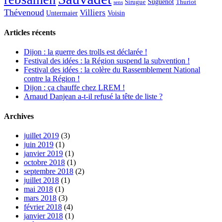
Suguenot
Sirugue
Thuriot
sens
Thévenoud
Villiers
Voisin
Untermaier
Articles récents
Dijon : la guerre des trolls est déclarée !
Festival des idées : la Région suspend la subvention !
Festival des idées : la colère du Rassemblement National
contre la Région !
Dijon : ça chauffe chez LREM !
Arnaud Danjean a-t-il refusé la tête de liste ?
Archives
juillet 2019
(3)
juin 2019
(1)
janvier 2019
(1)
octobre 2018
(1)
septembre 2018
(2)
juillet 2018
(1)
mai 2018
(1)
mars 2018
(3)
février 2018
(4)
janvier 2018
(1)