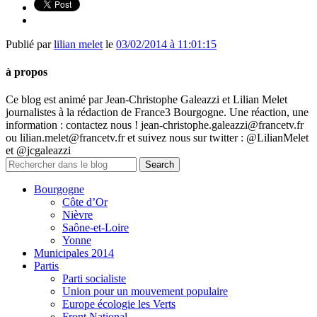
Publié par
lilian melet
le
03/02/2014 à 11:01:15
à propos
Ce blog est animé par Jean-Christophe Galeazzi et Lilian Melet
journalistes à la rédaction de France3 Bourgogne. Une réaction, une
information : contactez nous ! jean-christophe.galeazzi@francetv.fr
ou lilian.melet@francetv.fr et suivez nous sur twitter : @LilianMelet
et @jcgaleazzi
Bourgogne
Côte d’Or
Nièvre
Saône-et-Loire
Yonne
Municipales 2014
Partis
Parti socialiste
Union pour un mouvement populaire
Europe écologie les Verts
Front National