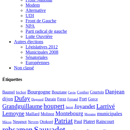
Modem
Alternative
UDI
Front de Gauche
NPA
Parti radical de gauche
Lutte Ouvrière
Autres élections
Législatives 2012
Municipales 2008
Sénatoriales
Européennes
Non classé
Étiquettes
Danjean
Bourgogne
Baumel
Courtois
Bouziane
bichot
Cordier
Cavin
Dufay
dijon
Fort
Durain
Ferez
Gorce
Ferrand
Dugourd
houpert
Larrivé
Grandguillaume
Joyandet
Jarrot
Lemoyne
Montebourg
municipales
Maillard
Molinoz
Moraine
Patriat
Paul
Platret
Raincourt
Neugnot
Otokoré
Nevers
Mâcon
Sauvadet
rebsamen