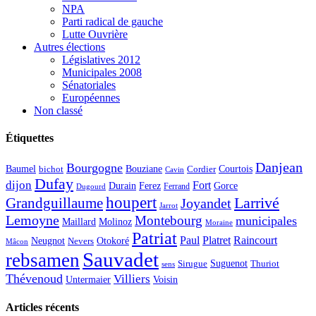
NPA
Parti radical de gauche
Lutte Ouvrière
Autres élections
Législatives 2012
Municipales 2008
Sénatoriales
Européennes
Non classé
Étiquettes
Danjean
Bourgogne
Baumel
Courtois
Bouziane
bichot
Cordier
Cavin
Dufay
dijon
Fort
Durain
Ferez
Gorce
Ferrand
Dugourd
houpert
Larrivé
Grandguillaume
Joyandet
Jarrot
Lemoyne
Montebourg
municipales
Maillard
Molinoz
Moraine
Patriat
Paul
Platret
Raincourt
Neugnot
Otokoré
Nevers
Mâcon
Sauvadet
rebsamen
Suguenot
Sirugue
Thuriot
sens
Thévenoud
Villiers
Voisin
Untermaier
Articles récents