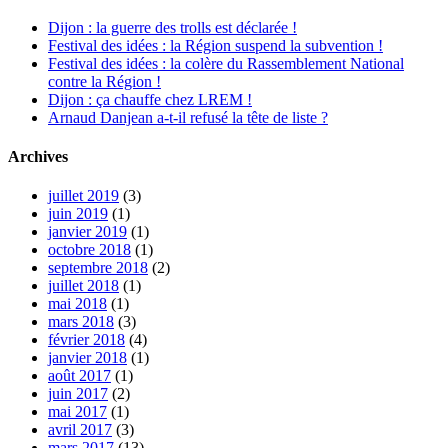
Dijon : la guerre des trolls est déclarée !
Festival des idées : la Région suspend la subvention !
Festival des idées : la colère du Rassemblement National
contre la Région !
Dijon : ça chauffe chez LREM !
Arnaud Danjean a-t-il refusé la tête de liste ?
Archives
juillet 2019
(3)
juin 2019
(1)
janvier 2019
(1)
octobre 2018
(1)
septembre 2018
(2)
juillet 2018
(1)
mai 2018
(1)
mars 2018
(3)
février 2018
(4)
janvier 2018
(1)
août 2017
(1)
juin 2017
(2)
mai 2017
(1)
avril 2017
(3)
mars 2017
(13)