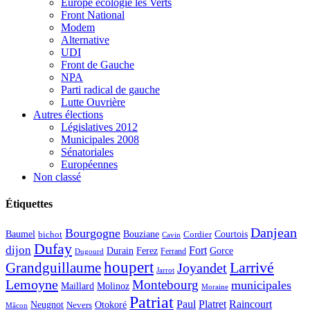
Europe écologie les Verts
Front National
Modem
Alternative
UDI
Front de Gauche
NPA
Parti radical de gauche
Lutte Ouvrière
Autres élections
Législatives 2012
Municipales 2008
Sénatoriales
Européennes
Non classé
Étiquettes
Danjean
Bourgogne
Baumel
Courtois
Bouziane
bichot
Cordier
Cavin
Dufay
dijon
Fort
Durain
Ferez
Gorce
Ferrand
Dugourd
houpert
Larrivé
Grandguillaume
Joyandet
Jarrot
Lemoyne
Montebourg
municipales
Maillard
Molinoz
Moraine
Patriat
Paul
Platret
Raincourt
Neugnot
Otokoré
Nevers
Mâcon