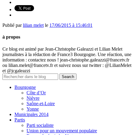
Publié par
lilian melet
le
17/06/2015 à 15:46:01
à propos
Ce blog est animé par Jean-Christophe Galeazzi et Lilian Melet
journalistes à la rédaction de France3 Bourgogne. Une réaction, une
information : contactez nous ! jean-christophe.galeazzi@francetv.fr
ou lilian.melet@francetv.fr et suivez nous sur twitter : @LilianMelet
et @jcgaleazzi
Bourgogne
Côte d’Or
Nièvre
Saône-et-Loire
Yonne
Municipales 2014
Partis
Parti socialiste
Union pour un mouvement populaire