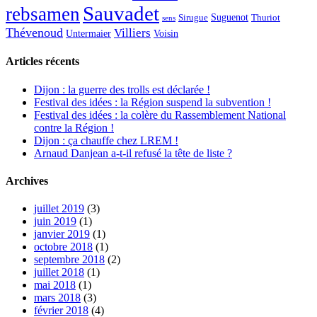
Sauvadet
rebsamen
Suguenot
Sirugue
Thuriot
sens
Thévenoud
Villiers
Voisin
Untermaier
Articles récents
Dijon : la guerre des trolls est déclarée !
Festival des idées : la Région suspend la subvention !
Festival des idées : la colère du Rassemblement National
contre la Région !
Dijon : ça chauffe chez LREM !
Arnaud Danjean a-t-il refusé la tête de liste ?
Archives
juillet 2019
(3)
juin 2019
(1)
janvier 2019
(1)
octobre 2018
(1)
septembre 2018
(2)
juillet 2018
(1)
mai 2018
(1)
mars 2018
(3)
février 2018
(4)