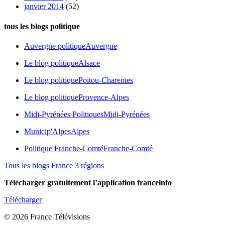
janvier 2014
(52)
tous les blogs politique
Auvergne politique
Auvergne
Le blog politique
Alsace
Le blog politique
Poitou-Charentes
Le blog politique
Provence-Alpes
Midi-Pyrénées Politiques
Midi-Pyrénées
Municip'Alpes
Alpes
Politique Franche-Comté
Franche-Comté
Tous les blogs France 3 régions
Télécharger gratuitement l’application franceinfo
Télécharger
© 2026 France Télévisions