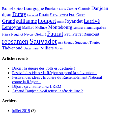
Danjean
Bourgogne
Baumel
Courtois
Bouziane
bichot
Cordier
Cavin
Dufay
dijon
Fort
Durain
Ferez
Gorce
Ferrand
Dugourd
houpert
Larrivé
Grandguillaume
Joyandet
Jarrot
Lemoyne
Montebourg
municipales
Maillard
Molinoz
Moraine
Patriat
Paul
Platret
Raincourt
Neugnot
Otokoré
Nevers
Mâcon
Sauvadet
rebsamen
Suguenot
Sirugue
Thuriot
sens
Thévenoud
Villiers
Voisin
Untermaier
Articles récents
Dijon : la guerre des trolls est déclarée !
Festival des idées : la Région suspend la subvention !
Festival des idées : la colère du Rassemblement National
contre la Région !
Dijon : ça chauffe chez LREM !
Arnaud Danjean a-t-il refusé la tête de liste ?
Archives
juillet 2019
(3)