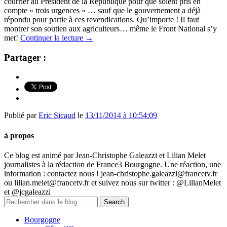
courrier au Président de la République pour que soient pris en
compte « trois urgences » … sauf que le gouvernement a déjà
répondu pour partie à ces revendications. Qu’importe ! Il faut
montrer son soutien aux agriculteurs… même le Front National s’y
met!
Continuer la lecture
→
Partager :
Publié par
Eric Sicaud
le
13/11/2014 à 10:54:09
à propos
Ce blog est animé par Jean-Christophe Galeazzi et Lilian Melet
journalistes à la rédaction de France3 Bourgogne. Une réaction, une
information : contactez nous ! jean-christophe.galeazzi@francetv.fr
ou lilian.melet@francetv.fr et suivez nous sur twitter : @LilianMelet
et @jcgaleazzi
Bourgogne