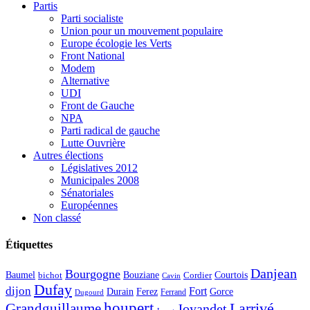
Partis
Parti socialiste
Union pour un mouvement populaire
Europe écologie les Verts
Front National
Modem
Alternative
UDI
Front de Gauche
NPA
Parti radical de gauche
Lutte Ouvrière
Autres élections
Législatives 2012
Municipales 2008
Sénatoriales
Européennes
Non classé
Étiquettes
Danjean
Bourgogne
Baumel
Courtois
Bouziane
bichot
Cordier
Cavin
Dufay
dijon
Fort
Durain
Ferez
Gorce
Ferrand
Dugourd
houpert
Larrivé
Grandguillaume
Joyandet