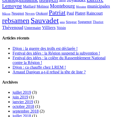
Jarrot
Lemoyne
Montebourg
municipales
Maillard
Molinoz
Moraine
Patriat
Paul
Platret
Raincourt
Neugnot
Otokoré
Nevers
Mâcon
Sauvadet
rebsamen
Suguenot
Sirugue
Thuriot
sens
Thévenoud
Villiers
Voisin
Untermaier
Articles récents
Dijon : la guerre des trolls est déclarée !
Festival des idées : la Région suspend la subvention !
Festival des idées : la colère du Rassemblement National
contre la Région !
Dijon : ça chauffe chez LREM !
Arnaud Danjean a-t-il refusé la tête de liste ?
Archives
juillet 2019
(3)
juin 2019
(1)
janvier 2019
(1)
octobre 2018
(1)
septembre 2018
(2)
juillet 2018
(1)