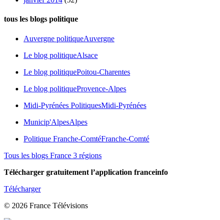
tous les blogs politique
Auvergne politique
Auvergne
Le blog politique
Alsace
Le blog politique
Poitou-Charentes
Le blog politique
Provence-Alpes
Midi-Pyrénées Politiques
Midi-Pyrénées
Municip'Alpes
Alpes
Politique Franche-Comté
Franche-Comté
Tous les blogs France 3 régions
Télécharger gratuitement l’application franceinfo
Télécharger
© 2026 France Télévisions