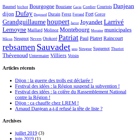
Danjean
Bourgogne
Baumel
Courtois
Bouziane
bichot
Cordier
Cavin
Dufay
dijon
Fort
Durain
Ferez
Gorce
Ferrand
Dugourd
houpert
Larrivé
Grandguillaume
Joyandet
Jarrot
Lemoyne
Montebourg
municipales
Maillard
Molinoz
Moraine
Patriat
Paul
Platret
Raincourt
Neugnot
Otokoré
Nevers
Mâcon
Sauvadet
rebsamen
Suguenot
Sirugue
Thuriot
sens
Thévenoud
Villiers
Voisin
Untermaier
Articles récents
Dijon : la guerre des trolls est déclarée !
Festival des idées : la Région suspend la subvention !
Festival des idées : la colère du Rassemblement National
contre la Région !
Dijon : ça chauffe chez LREM !
Arnaud Danjean a-t-il refusé la tête de liste ?
Archives
juillet 2019
(3)
juin 2019
(1)