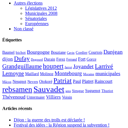
Autres élections
Législatives 2012
Municipales 2008
Sénatoriales
Européennes
Non classé
Étiquettes
Danjean
Bourgogne
Baumel
Courtois
Bouziane
bichot
Cordier
Cavin
Dufay
dijon
Fort
Durain
Ferez
Gorce
Ferrand
Dugourd
houpert
Larrivé
Grandguillaume
Joyandet
Jarrot
Lemoyne
Montebourg
municipales
Maillard
Molinoz
Moraine
Patriat
Paul
Platret
Raincourt
Neugnot
Otokoré
Nevers
Mâcon
Sauvadet
rebsamen
Suguenot
Sirugue
Thuriot
sens
Thévenoud
Villiers
Voisin
Untermaier
Articles récents
Dijon : la guerre des trolls est déclarée !
Festival des idées : la Région suspend la subvention !