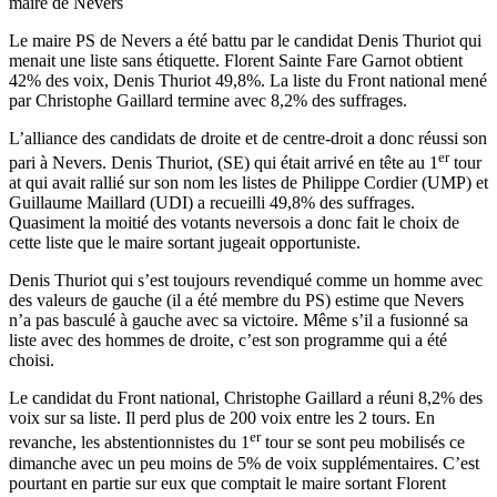
maire de Nevers
Le maire PS de Nevers a été battu par le candidat Denis Thuriot qui
menait une liste sans étiquette. Florent Sainte Fare Garnot obtient
42% des voix, Denis Thuriot 49,8%. La liste du Front national mené
par Christophe Gaillard termine avec 8,2% des suffrages.
L’alliance des candidats de droite et de centre-droit a donc réussi son
er
pari à Nevers. Denis Thuriot, (SE) qui était arrivé en tête au 1
tour
at qui avait rallié sur son nom les listes de Philippe Cordier (UMP) et
Guillaume Maillard (UDI) a recueilli 49,8% des suffrages.
Quasiment la moitié des votants neversois a donc fait le choix de
cette liste que le maire sortant jugeait opportuniste.
Denis Thuriot qui s’est toujours revendiqué comme un homme avec
des valeurs de gauche (il a été membre du PS) estime que Nevers
n’a pas basculé à gauche avec sa victoire. Même s’il a fusionné sa
liste avec des hommes de droite, c’est son programme qui a été
choisi.
Le candidat du Front national, Christophe Gaillard a réuni 8,2% des
voix sur sa liste. Il perd plus de 200 voix entre les 2 tours. En
er
revanche, les abstentionnistes du 1
tour se sont peu mobilisés ce
dimanche avec un peu moins de 5% de voix supplémentaires. C’est
pourtant en partie sur eux que comptait le maire sortant Florent