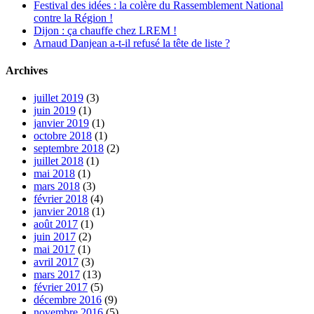
Festival des idées : la colère du Rassemblement National
contre la Région !
Dijon : ça chauffe chez LREM !
Arnaud Danjean a-t-il refusé la tête de liste ?
Archives
juillet 2019
(3)
juin 2019
(1)
janvier 2019
(1)
octobre 2018
(1)
septembre 2018
(2)
juillet 2018
(1)
mai 2018
(1)
mars 2018
(3)
février 2018
(4)
janvier 2018
(1)
août 2017
(1)
juin 2017
(2)
mai 2017
(1)
avril 2017
(3)
mars 2017
(13)
février 2017
(5)
décembre 2016
(9)
novembre 2016
(5)