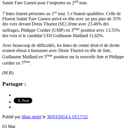
nd
Sainte Fare Garnot pour l’emporter au 2
tour.
er
7 listes étaient présentes au 1
tour. 5 s’étaient qualifiées. Celle de
Florent Sainte Fare Garnot arrivé en tête avec un peu plus de 35%
des voix devant Denis Thuriot (SE) 2ème avec 23,46% des
ème
suffrages, Philippe Cordier (UMP) en 3
position avec 13,55%
des voix et le candidat UDI Guillaume Maillard 11,82%.
Avec beaucoup de difficultés, les listes de centre droit et de droite
avaient réussi à fusionner avec Denis Thuriot en tête de liste,
ème
Guillaume Maillard en 5
position sur la nouvelle liste et Philippe
ème
cordier en 7
.
(M.B)
Partager :
Publié par
lilian melet
le
30/03/2014 à 19:17:52
03
Mar