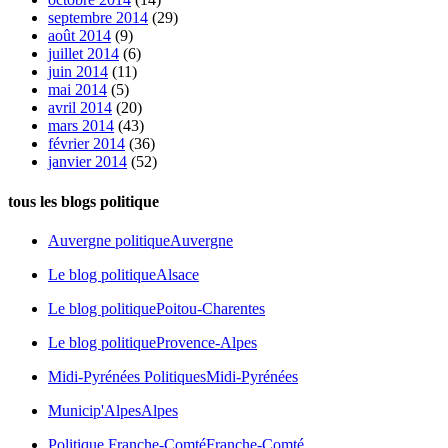
septembre 2014
(29)
août 2014
(9)
juillet 2014
(6)
juin 2014
(11)
mai 2014
(5)
avril 2014
(20)
mars 2014
(43)
février 2014
(36)
janvier 2014
(52)
tous les blogs politique
Auvergne politique
Auvergne
Le blog politique
Alsace
Le blog politique
Poitou-Charentes
Le blog politique
Provence-Alpes
Midi-Pyrénées Politiques
Midi-Pyrénées
Municip'Alpes
Alpes
Politique Franche-Comté
Franche-Comté