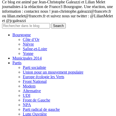
Ce blog est animé par Jean-Christophe Galeazzi et Lilian Melet
journalistes à la rédaction de France3 Bourgogne. Une réaction, une
information : contactez nous ! jean-christophe.galeazzi@francetv.fr
ou lilian.melet@francetv.fr et suivez nous sur twitter : @LilianMelet
et @jcgaleazzi
Bourgogne
Côte d’Or
Nièvre
Saône-et-Loire
Yonne
Municipales 2014
Partis
Parti socialiste
Union pour un mouvement populaire
Europe écologie les Verts
Front National
Modem
Alternative
UDI
Front de Gauche
NPA
Parti radical de gauche
Lutte Ouvrière