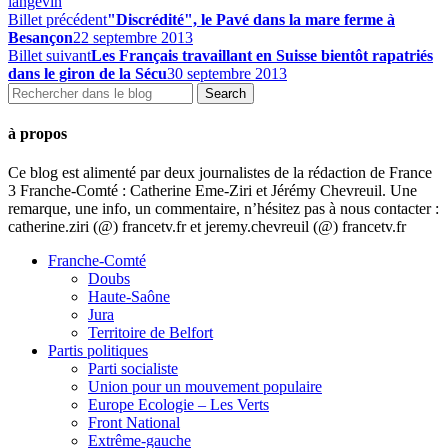
langevin
Billet précédent
"Discrédité", le Pavé dans la mare ferme à
Besançon
22 septembre 2013
Billet suivant
Les Français travaillant en Suisse bientôt rapatriés
dans le giron de la Sécu
30 septembre 2013
à propos
Ce blog est alimenté par deux journalistes de la rédaction de France
3 Franche-Comté : Catherine Eme-Ziri et Jérémy Chevreuil. Une
remarque, une info, un commentaire, n’hésitez pas à nous contacter :
catherine.ziri (@) francetv.fr et jeremy.chevreuil (@) francetv.fr
Franche-Comté
Doubs
Haute-Saône
Jura
Territoire de Belfort
Partis politiques
Parti socialiste
Union pour un mouvement populaire
Europe Ecologie – Les Verts
Front National
Extrême-gauche