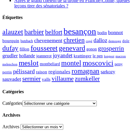
Après le grand chelem de la droite en Franche-Comté, quelles
leçons tirer des sénatoriales ?
Étiquettes
besançon
alauzet
barbier
belfort
bonnot
bodin
chretien
dalloz
chevenement
bourquin
dole
butzbach
demouge
copé
fousseret
genevard
dufay
grosperrin
fillon
gonon
joyandet
grudler
hollande
krattinger
jeannerot
le pen
longeot
macron
meslot
moscovici
montel
montbeliard
perny
melenchon
romagnan
pélissard
regionales
raison
sarkozy
perrin
sermier
zumkeller
villaume
sauvadet
valls
Catégories
Catégories
Archives
Archives