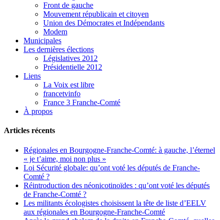
Front de gauche
Mouvement républicain et citoyen
Union des Démocrates et Indépendants
Modem
Municipales
Les dernières élections
Législatives 2012
Présidentielle 2012
Liens
La Voix est libre
francetvinfo
France 3 Franche-Comté
À propos
Articles récents
Régionales en Bourgogne-Franche-Comté: à gauche, l’éternel
« je t’aime, moi non plus »
Loi Sécurité globale: qu’ont voté les députés de Franche-
Comté ?
Réintroduction des néonicotinoïdes : qu’ont voté les députés
de Franche-Comté ?
Les militants écologistes choisissent la tête de liste d’EELV
aux régionales en Bourgogne-Franche-Comté