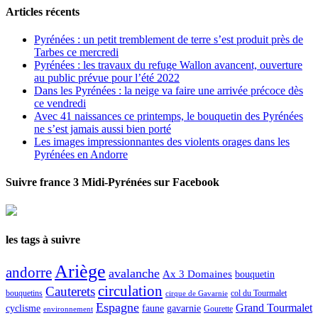
Articles récents
Pyrénées : un petit tremblement de terre s’est produit près de
Tarbes ce mercredi
Pyrénées : les travaux du refuge Wallon avancent, ouverture
au public prévue pour l’été 2022
Dans les Pyrénées : la neige va faire une arrivée précoce dès
ce vendredi
Avec 41 naissances ce printemps, le bouquetin des Pyrénées
ne s’est jamais aussi bien porté
Les images impressionnantes des violents orages dans les
Pyrénées en Andorre
Suivre france 3 Midi-Pyrénées sur Facebook
les tags à suivre
Ariège
andorre
avalanche
Ax 3 Domaines
bouquetin
circulation
Cauterets
col du Tourmalet
bouquetins
cirque de Gavarnie
Espagne
Grand Tourmalet
cyclisme
faune
gavarnie
Gourette
environnement