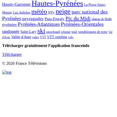
Hautes-Pyrénées
Haute-Garonne
La Pierre Saint-
neige
météo
parc national des
Martin
Luz Ardiden
N'Py
Pic du Midi
Pyrénées
peyragudes
Piau-Engaly
plateau de Beille
Pyrénées-Atlantiques
Pyrénées-Orientales
pyrénées
ski
randonnée
Saint-Lary
séisme
trail
snowboard
tremblement de terre
Val
Vallée d'Aure
VTT extrême
VTT
d'Aran
vidéo
vélo
Télécharger gratuitement l’application franceinfo
Télécharger
© 2026 France Télévisions