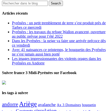
Articles récents
Pyrénées : un petit tremblement de terre s’est produit près de
Tarbes ce mercredi
Pyrénées : les travaux du refuge Wallon avancent, ouverture
au public prévue pour l’été 2022
Dans les Pyrénées : la neige va faire une arrivée précoce dès
ce vendredi
Avec 41 naissances ce printemps, le bouquetin des Pyrénées
ne s’est jamais aussi bien porté
Les images impressionnantes des violents orages dans les
Pyrénées en Andorre
Suivre france 3 Midi-Pyrénées sur Facebook
les tags à suivre
Ariège
andorre
avalanche
Ax 3 Domaines
bouquetin
circulation
Cauterets