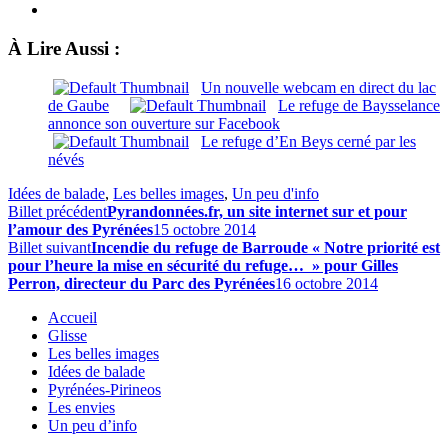
À Lire Aussi :
Un nouvelle webcam en direct du lac
de Gaube
Le refuge de Baysselance
annonce son ouverture sur Facebook
Le refuge d’En Beys cerné par les
névés
Idées de balade
,
Les belles images
,
Un peu d'info
Billet précédent
Pyrandonnées.fr, un site internet sur et pour
l’amour des Pyrénées
15 octobre 2014
Billet suivant
Incendie du refuge de Barroude « Notre priorité est
pour l’heure la mise en sécurité du refuge… » pour Gilles
Perron, directeur du Parc des Pyrénées
16 octobre 2014
Accueil
Glisse
Les belles images
Idées de balade
Pyrénées-Pirineos
Les envies
Un peu d’info