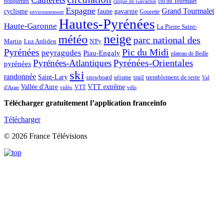
col du Tourmalet
bouquetins
cirque de Gavarnie
Espagne
Grand Tourmalet
cyclisme
faune
gavarnie
Gourette
environnement
Hautes-Pyrénées
Haute-Garonne
La Pierre Saint-
neige
météo
parc national des
Martin
Luz Ardiden
N'Py
Pic du Midi
Pyrénées
peyragudes
Piau-Engaly
plateau de Beille
Pyrénées-Atlantiques
Pyrénées-Orientales
pyrénées
ski
randonnée
Saint-Lary
séisme
trail
snowboard
tremblement de terre
Val
Vallée d'Aure
VTT extrême
VTT
d'Aran
vidéo
vélo
Télécharger gratuitement l’application franceinfo
Télécharger
© 2026 France Télévisions