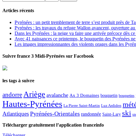
Articles récents
Pyrénées : un petit tremblement de terre s’est produit près de T
Pyrénées : les travaux du refuge Wallon avancent, ouverture au
Dans les Pyrénées : la neige va faire une arrivée précoce dès ce
Avec 41 naissances ce printemps, le bouquetin des Pyrénées ne s
Les images impressionnantes des violents orages dans les Pyré
Suivre france 3 Midi-Pyrénées sur Facebook
les tags à suivre
Ariège
andorre
avalanche
Ax 3 Domaines
bouquetin
bouquetins
Hautes-Pyrénées
mét
La Pierre Saint-Martin
Luz Ardiden
ski
Atlantiques
Pyrénées-Orientales
randonnée
Saint-Lary
sn
Télécharger gratuitement l’application franceinfo
Télécharger