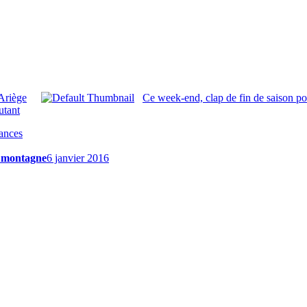
Ariège
Ce week-end, clap de fin de saison po
utant
ances
n montagne
6 janvier 2016