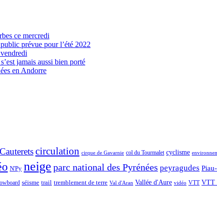
arbes ce mercredi
 public prévue pour l’été 2022
 vendredi
’est jamais aussi bien porté
nées en Andorre
circulation
Cauterets
cyclisme
col du Tourmalet
environne
cirque de Gavarnie
neige
éo
parc national des Pyrénées
peyragudes
Piau
N'Py
séisme
trail
Vallée d'Aure
VTT 
owboard
tremblement de terre
VTT
Val d'Aran
vidéo