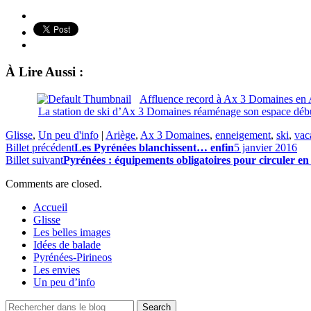
À Lire Aussi :
Affluence record à Ax 3 Domaines en 
La station de ski d’Ax 3 Domaines réaménage son espace déb
Glisse
,
Un peu d'info
|
Ariège
,
Ax 3 Domaines
,
enneigement
,
ski
,
vac
Billet précédent
Les Pyrénées blanchissent… enfin
5 janvier 2016
Billet suivant
Pyrénées : équipements obligatoires pour circuler e
Comments are closed.
Accueil
Glisse
Les belles images
Idées de balade
Pyrénées-Pirineos
Les envies
Un peu d’info