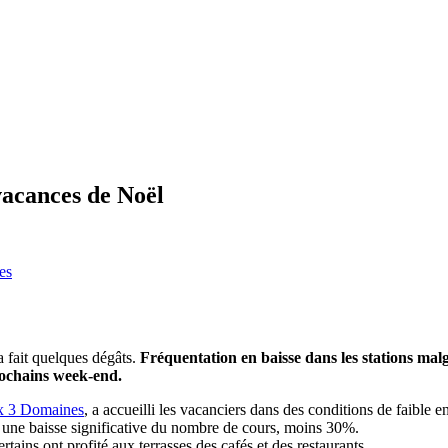
vacances de Noël
 fait quelques dégâts.
Fréquentation en baisse dans les stations malg
prochains week-end.
 3 Domaines
, a accueilli les vacanciers dans des conditions de faible
é une baisse significative du nombre de cours, moins 30%.
rtains ont profité aux terrasses des cafés et des restaurants.