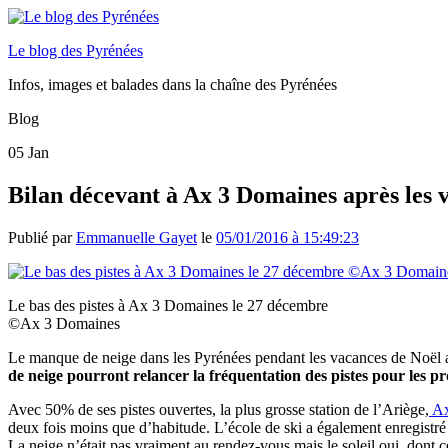
Le blog des Pyrénées
Infos, images et balades dans la chaîne des Pyrénées
Blog
05
Jan
Bilan décevant à Ax 3 Domaines après les 
Publié par
Emmanuelle Gayet
le
05/01/2016 à 15:49:23
Le bas des pistes à Ax 3 Domaines le 27 décembre
©Ax 3 Domaines
Le manque de neige dans les Pyrénées pendant les vacances de Noël a
de neige pourront relancer la fréquentation des pistes pour les 
Avec 50% de ses pistes ouvertes, la plus grosse station de l’Ariège,
Ax
deux fois moins que d’habitude. L’école de ski a également enregistr
La neige n’était pas vraiment au rendez-vous mais le soleil oui, dont ce