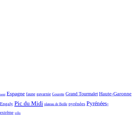
Espagne
Haute-Garonne
Grand Tourmalet
faune
gavarnie
Gourette
ment
Pic du Midi
Pyrénées-
-Engaly
pyrénées
plateau de Beille
extrême
vélo