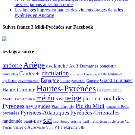
ne s’est jamais aussi bien porté
Les images impressionnantes des violents orages dans les
Pyrénées en Andorre
Suivre france 3 Midi-Pyrénées sur Facebook
les tags à suivre
Ariège
andorre
avalanche
Ax 3 Domaines
bouquetin
circulation
Cauterets
col du Tourmalet
bouquetins
cirque de Gavarnie
Espagne
Grand Tourmalet
cyclisme
faune
gavarnie
Gourette
environnement
Hautes-Pyrénées
Haute-Garonne
La Pierre Saint-
neige
météo
parc national des
Martin
Luz Ardiden
N'Py
Pic du Midi
Pyrénées
peyragudes
Piau-Engaly
plateau de Beille
Pyrénées-Atlantiques
Pyrénées-Orientales
pyrénées
ski
randonnée
Saint-Lary
séisme
trail
snowboard
tremblement de terre
Val
Vallée d'Aure
VTT extrême
VTT
d'Aran
vidéo
vélo