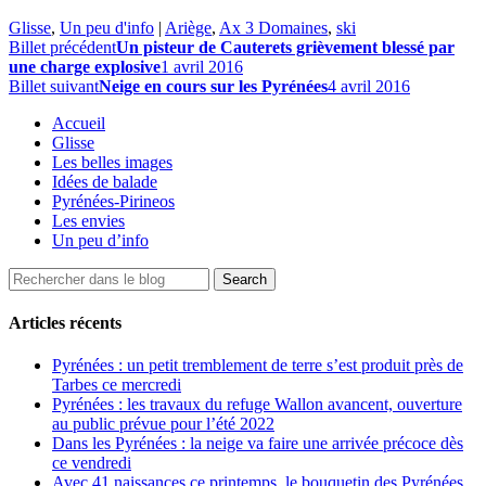
Glisse
,
Un peu d'info
|
Ariège
,
Ax 3 Domaines
,
ski
Billet précédent
Un pisteur de Cauterets grièvement blessé par
une charge explosive
1 avril 2016
Billet suivant
Neige en cours sur les Pyrénées
4 avril 2016
Accueil
Glisse
Les belles images
Idées de balade
Pyrénées-Pirineos
Les envies
Un peu d’info
Articles récents
Pyrénées : un petit tremblement de terre s’est produit près de
Tarbes ce mercredi
Pyrénées : les travaux du refuge Wallon avancent, ouverture
au public prévue pour l’été 2022
Dans les Pyrénées : la neige va faire une arrivée précoce dès
ce vendredi
Avec 41 naissances ce printemps, le bouquetin des Pyrénées