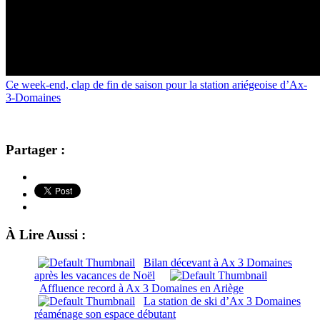
Ce week-end, clap de fin de saison pour la station ariégeoise d’Ax-
3-Domaines
Partager :
À Lire Aussi :
Bilan décevant à Ax 3 Domaines
après les vacances de Noël
Affluence record à Ax 3 Domaines en Ariège
La station de ski d’Ax 3 Domaines
réaménage son espace débutant