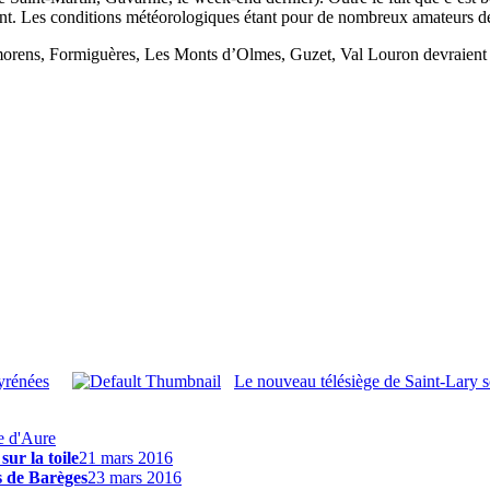
. Les conditions météorologiques étant pour de nombreux amateurs de gli
orens, Formiguères, Les Monts d’Olmes, Guzet, Val Louron devraient cl
yrénées
Le nouveau télésiège de Saint-Lary so
e d'Aure
ur la toile
21 mars 2016
s de Barèges
23 mars 2016