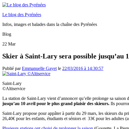
Le blog des Pyrénées
Infos, images et balades dans la chaîne des Pyrénées
Blog
22
Mar
Skier à Saint-Lary sera possible jusqu’au 1
Publié par
Emmanuelle Gayet
le
22/03/2016 à 14:30:57
Saint-Lary
©Altiservice
La station de Saint-Lary vient d’annoncer qu’elle prolonge sa saison 
jusqu’au 10 avril pour le plus grand plaisir des skieurs.
Ils pourron
Saint-Lary propose pour appâter à partir du 29 mars, les skieurs du pr
26,40€ pour les enfants, étudiants et séniors et 33€ pour les adultes (
Plusieurs stations ont choisi de prolonger la saison
(Gourette, La Pierre