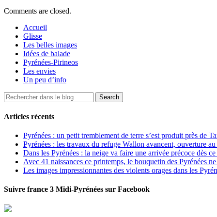
Comments are closed.
Accueil
Glisse
Les belles images
Idées de balade
Pyrénées-Pirineos
Les envies
Un peu d’info
Articles récents
Pyrénées : un petit tremblement de terre s’est produit près de T
Pyrénées : les travaux du refuge Wallon avancent, ouverture au
Dans les Pyrénées : la neige va faire une arrivée précoce dès ce
Avec 41 naissances ce printemps, le bouquetin des Pyrénées ne s
Les images impressionnantes des violents orages dans les Pyré
Suivre france 3 Midi-Pyrénées sur Facebook