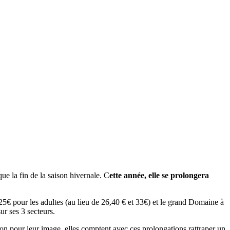
e la fin de la saison hivernale. C
ette année, elle se prolongera
 25€ pour les adultes (au lieu de 26,40 € et 33€) et le grand Domaine à
ur ses 3 secteurs.
bon pour leur image, elles comptent avec ces prolongations rattraper un