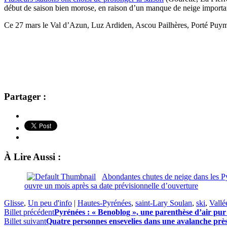
début de saison bien morose, en raison d’un manque de neige important
Ce 27 mars le Val d’Azun, Luz Ardiden, Ascou Pailhères, Porté Puym
Partager :
À Lire Aussi :
Abondantes chutes de neige dans les P
ouvre un mois après sa date prévisionnelle d’ouverture
Glisse
,
Un peu d'info
|
Hautes-Pyrénées
,
saint-Lary Soulan
,
ski
,
Vallé
Billet précédent
Pyrénées : « Benoblog », une parenthèse d’air pur s
Billet suivant
Quatre personnes ensevelies dans une avalanche prè