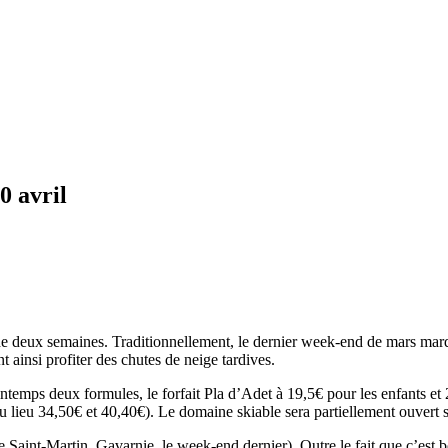
0 avril
de deux semaines. Traditionnellement, le dernier week-end de mars marqu
t ainsi profiter des chutes de neige tardives.
intemps deux formules, le forfait Pla d’Adet à 19,5€ pour les enfants et
au lieu 34,50€ et 40,40€). Le domaine skiable sera partiellement ouvert s
 Saint-Martin, Gavarnie, le week-end dernier). Outre le fait que c’est 