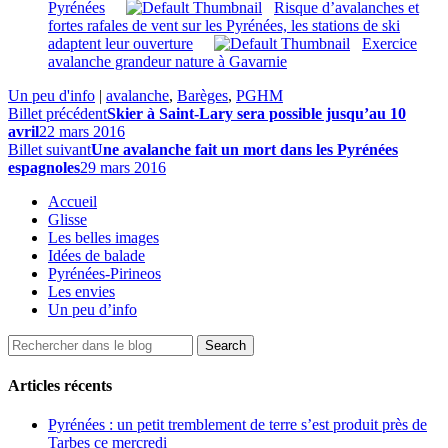
Pyrénées
Risque d’avalanches et
fortes rafales de vent sur les Pyrénées, les stations de ski
adaptent leur ouverture
Exercice
avalanche grandeur nature à Gavarnie
Un peu d'info
|
avalanche
,
Barèges
,
PGHM
Billet précédent
Skier à Saint-Lary sera possible jusqu’au 10
avril
22 mars 2016
Billet suivant
Une avalanche fait un mort dans les Pyrénées
espagnoles
29 mars 2016
Accueil
Glisse
Les belles images
Idées de balade
Pyrénées-Pirineos
Les envies
Un peu d’info
Articles récents
Pyrénées : un petit tremblement de terre s’est produit près de
Tarbes ce mercredi