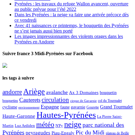
Pyrénées : les travaux du refuge Wallon avancent, ouverture
au public prévue pour l’été 2022
Dans les Pyrénées : la neige va faire une arrivée précoce dès
ce vendredi
Avec 41 naissances ce printemps, le bouquetin des Pyrénées
ne s’est jamais aussi bien porté
Les images impressionnantes des violents orages dans les
Pyrénées en Andorre
Suivre france 3 Midi-Pyrénées sur Facebook
les tags à suivre
Ariège
andorre
avalanche
Ax 3 Domaines
bouquetin
circulation
Cauterets
col du Tourmalet
bouquetins
cirque de Gavarnie
Espagne
Grand Tourmalet
cyclisme
faune
gavarnie
Gourette
environnement
Hautes-Pyrénées
Haute-Garonne
La Pierre Saint-
neige
météo
parc national des
Martin
Luz Ardiden
N'Py
Pic du Midi
Pyrénées
peyragudes
Piau-Engaly
plateau de Beille