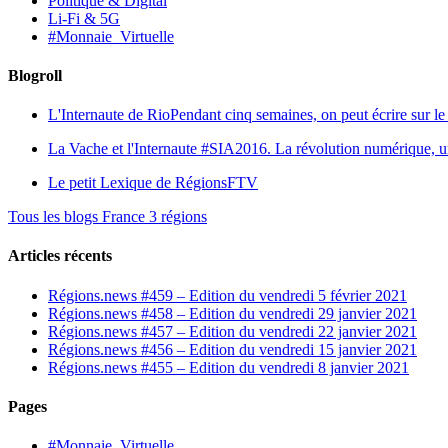
Politique & Digital
Li-Fi & 5G
#Monnaie_Virtuelle
Blogroll
L'Internaute de Rio
Pendant cinq semaines, on peut écrire sur le 
La Vache et l'Internaute
#SIA2016. La révolution numérique, une 
Le petit Lexique de RégionsFTV
Tous les blogs France 3 régions
Articles récents
Régions.news #459 – Edition du vendredi 5 février 2021
Régions.news #458 – Edition du vendredi 29 janvier 2021
Régions.news #457 – Edition du vendredi 22 janvier 2021
Régions.news #456 – Edition du vendredi 15 janvier 2021
Régions.news #455 – Edition du vendredi 8 janvier 2021
Pages
#Monnaie_Virtuelle