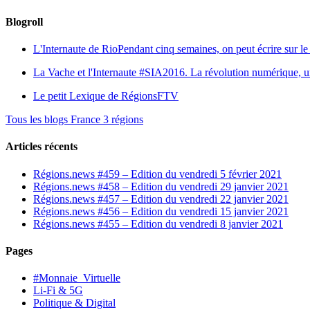
Blogroll
L'Internaute de Rio
Pendant cinq semaines, on peut écrire sur le 
La Vache et l'Internaute
#SIA2016. La révolution numérique, une 
Le petit Lexique de RégionsFTV
Tous les blogs France 3 régions
Articles récents
Régions.news #459 – Edition du vendredi 5 février 2021
Régions.news #458 – Edition du vendredi 29 janvier 2021
Régions.news #457 – Edition du vendredi 22 janvier 2021
Régions.news #456 – Edition du vendredi 15 janvier 2021
Régions.news #455 – Edition du vendredi 8 janvier 2021
Pages
#Monnaie_Virtuelle
Li-Fi & 5G
Politique & Digital