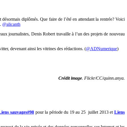
 désormais diplômés. Que faire de l’été en attendant la rentrée? Voici
é.
@alicanth
aux journalistes, Denis Robert travaille à l’un des projets de nouveau
tter, devenant ainsi les vitrines des rédactions. (
@ADNumerique
)
Crédit image
. Flickr/CC/quinn.anya
.
Liens sauvages#98
pour la période du 19 au 25 juillet 2013 et
Liens
espect de la vie privée et des données personnelles sur Internet et les