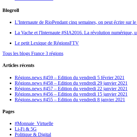
Blogroll
L'Internaute de Rio
Pendant cinq semaines, on peut écrire sur le 
La Vache et l'Internaute
#SIA2016. La révolution numérique, une 
Le petit Lexique de RégionsFTV
Tous les blogs France 3 régions
Articles récents
Régions.news #459 – Edition du vendredi 5 février 2021
Régions.news #458 – Edition du vendredi 29 janvier 2021
Régions.news #457 – Edition du vendredi 22 janvier 2021
Régions.news #456 – Edition du vendredi 15 janvier 2021
Régions.news #455 – Edition du vendredi 8 janvier 2021
Pages
#Monnaie_Virtuelle
Li-Fi & 5G
Politique & Digital