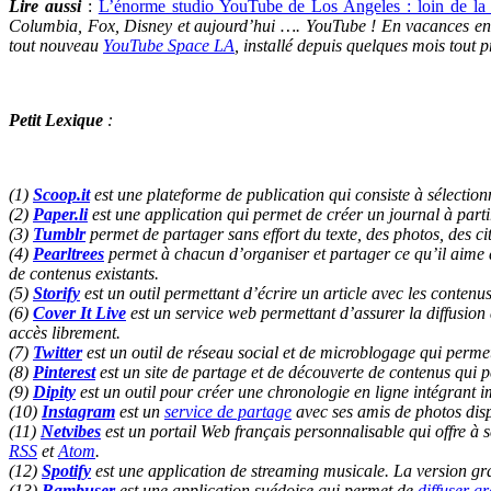
Lire aussi
:
L’énorme studio YouTube de Los Angeles : loin de l
Columbia, Fox, Disney et aujourd’hui …. YouTube ! En vacances en Ca
tout nouveau
YouTube Space LA
, installé depuis quelques mois tout 
Petit Lexique
:
(1)
Scoop.it
est une plateforme de publication qui consiste à sélection
(2)
Paper.li
est
une application qui permet de créer un journal à partir
(3)
Tumblr
permet de partager sans effort du texte, des photos, des c
(4)
Pearltrees
permet à chacun d’organiser et partager ce qu’il aime da
de contenus existants.
(5)
Storify
est un outil permettant d’écrire un article avec les contenu
(6)
Cover It Live
est un service web permettant d’assurer la diffusion d
accès librement.
(7)
Twitter
est un outil de
réseau social
et de
microblogage
qui permet
(8)
Pinterest
est
un site de partage et de découverte de contenus qui pe
(9)
Dipity
est un outil pour créer une chronologie en ligne intégrant im
(10)
Instagram
est un
service de partage
avec ses amis de photos dis
(11)
Netvibes
est un portail Web français personnalisable qui offre à s
RSS
et
Atom
.
(12)
Spotify
est une application de streaming musicale. La version grat
(13)
Bambuser
est une application suédoise qui permet de
diffuser g