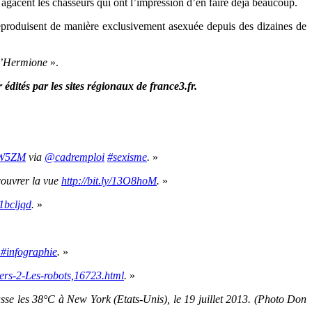
 agacent les chasseurs qui ont l’impression d’en faire déjà beaucoup.
 reproduisent de manière exclusivement asexuée depuis des dizaines de
’Hermione
».
édités par les sites régionaux de france3.fr.
5IW5ZM
via
@cadremploi
#sexisme
.
»
couvrer la vue
http://bit.ly/13O8hoM
.
»
/1bcljqd
.
»
R
#infographie
.
»
vers-2-Les-robots,16723.html
.
»
sse les 38°C à New York (Etats-Unis), le 19 juillet 2013. (Photo Don