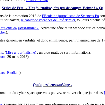
Séries de l’été. «
T’es journaliste, t’as pas de compte Twitter !
» (3)
ants de la promotion 2013 de
l’Ecole de journalisme de Sciences Po
sont
qui souhaitent,
le cahier de vacances de l’été dernier
, toujours d’actualit
 l’avenir du journalisme
»
. Après une série et un webdoc sur les nouve
her
).
tes gagnent en visibilité, et donc en influence, par l’intermédiaire de Twi
ns
. (
Mise à jour(nalisme)
: un blog pratique sur l’information).
ron
| 29 mars 2013).
aro_Etudiant
).
Quelques liens sauVages.
nformation du cyberespace que vous pouvez retrouver chaque jour dans
re
. L’affaire PRISM aux Etats aura récemment remis au goût du jour le r