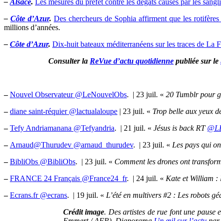
–
Alsace
.
Les mesures du préfet contre les dégâts causés par les sangli
–
Côte d’Azur
.
Des chercheurs de Sophia affirment que les rotifères
millions d’années.
–
Côte d’Azur
.
Dix-huit bateaux méditerranéens sur les traces de La 
Consulter la
ReVue d’actu quotidienne
publiée sur le
–
Nouvel Observateur ‏@LeNouvelObs
. | 23 juil. «
20 Tumblr pour g
–
diane saint-réquier ‏@lactualaloupe
| 23 juil. «
Trop belle aux yeux de 
–
Tefy Andriamanana ‏@Tefyandria
. | 21 juil. «
Jésus is back RT
@L
–
Arnaud@Thurudev ‏@arnaud_thurudev
. | 23 juil. «
Les pays qui ont
–
BibliObs ‏@BibliObs
. | 23 juil. «
Comment les drones ont transformé
–
FRANCE 24 Français ‏@France24_fr
. | 24 juil. «
Kate et William :
–
Ecrans.fr ‏@ecrans
. | 19 juil. «
L’été en multivers #2 : Les robots g
Crédit image
. Des artistes de rue font une pause
Emmert / AFP). Diaporama
Un œil sur l’actu
par 