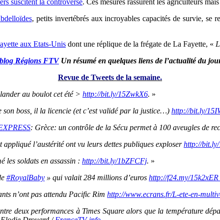
ers suscitent la controverse
. Ces mesures rassurent les agriculteurs mais
 bdelloïdes
, petits invertébrés aux incroyables capacités de survie, se
Fayette aux Etats-Unis
dont une réplique de la frégate de La Fayette, «
L
blog Régions FTV
Un résumé en quelques liens de l’actualité du jour 
Revue de Tweets de la semaine.
lander au boulot cet été >
http://bit.ly/15ZwkX6
.
»
son boss, il la licencie (et c’est validé par la justice…)
http://bit.ly/1
EXPRESS
: Grèce: un contrôle de la Sécu permet à 100 aveugles de re
 appliqué l’austérité ont vu leurs dettes publiques exploser
http://bit.ly
 les soldats en assassin :
http://bit.ly/1bZFCFj
.
»
 le
#RoyalBaby
» qui valait 284 millions d’euros
http://f24.my/15k2xE
éants n’ont pas attendu Pacific Rim
http://www.ecrans.fr/L-ete-en-multi
 entre deux performances à Times Square alors que la température dépa
Elodie Drouard /
FranceTV info
.