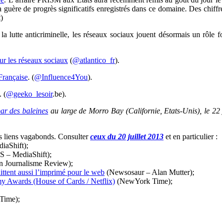
uère de progrès significatifs enregistrés dans ce domaine. Des chiffres
)
 la lutte anticriminelle, les réseaux sociaux jouent désormais un rôle
sur les réseaux sociaux
(
@atlantico_fr
).
Française
. (
@Influence4You
).
. (
@geeko_lesoir
.be).
ar des baleines
au large de Morro Bay (Californie, Etats-Unis), le 2
es liens vagabonds. Consulter
ceux du 20 juillet 2013
et en particulier :
iaShift);
 – MediaShift);
 Journalisme Review);
uittent aussi l’imprimé pour le web
(Newsosaur – Alan Mutter);
mmy Awards (House of Cards / Netflix)
(NewYork Time);
Time);