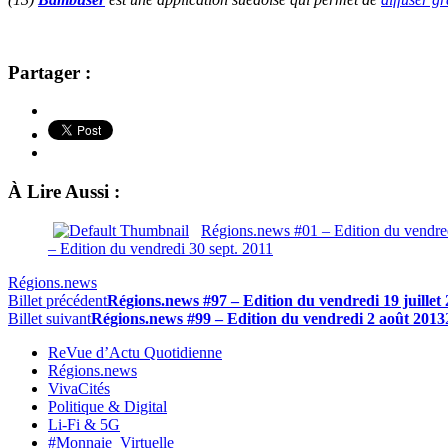
Partager :
À Lire Aussi :
Régions.news #01 – Edition du vendred
– Edition du vendredi 30 sept. 2011
Régions.news
Billet précédent
Régions.news #97 – Edition du vendredi 19 juillet
Billet suivant
Régions.news #99 – Edition du vendredi 2 août 2013
ReVue d’Actu Quotidienne
Régions.news
VivaCités
Politique & Digital
Li-Fi & 5G
#Monnaie_Virtuelle