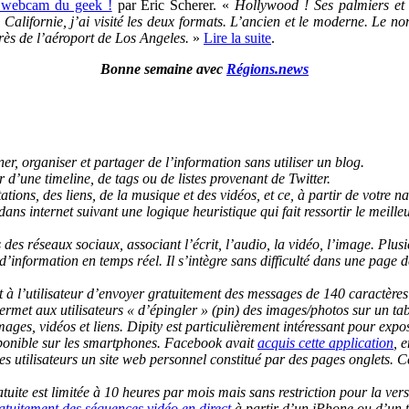
a webcam du geek !
par Eric Scherer. «
Hollywood ! Ses palmiers et
lifornie, j’ai visité les deux formats. L’ancien et le moderne. Le n
près de l’aéroport de Los Angeles.
»
Lire la suite
.
Bonne semaine avec
Régions.news
ner, organiser et partager de l’information sans utiliser un blog.
 d’une timeline, de tags ou de listes provenant de Twitter.
itations, des liens, de la musique et des vidéos, et ce, à partir de vot
ns internet suivant une logique heuristique qui fait ressortir le meille
s des réseaux sociaux, associant l’écrit, l’audio, la vidéo, l’image. Pl
’information en temps réel. Il s’intègre sans difficulté dans une page d
 à l’utilisateur d’envoyer gratuitement des messages de 140 caractères 
rmet aux utilisateurs « d’épingler » (pin) des images/photos sur un tabl
ages, vidéos et liens. Dipity est particulièrement intéressant pour expo
ponible sur les smartphones. Facebook avait
acquis cette application
, 
es utilisateurs un site web personnel constitué par des pages onglets. C
uite est limitée à 10 heures par mois mais sans restriction pour la ver
ratuitement des séquences vidéo en direct
à partir d’un iPhone ou d’un 