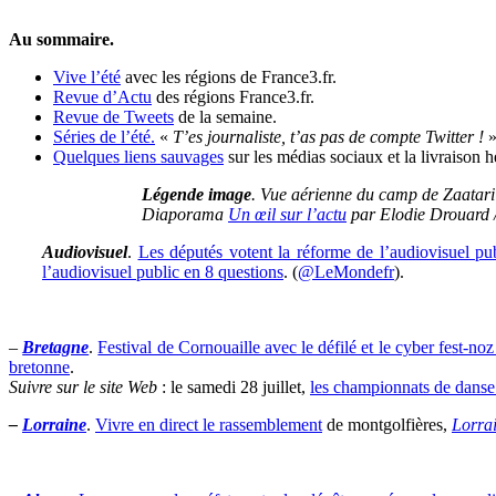
Au sommaire.
Vive l’été
avec les régions de France3.fr.
Revue d’Actu
des régions France3.fr.
Revue de Tweets
de la semaine.
Séries de l’été.
«
T’es journaliste, t’as pas de compte Twitter !
»
Quelques liens sauvages
sur les médias sociaux et la livraison 
Légende image
.
Vue aérienne du camp de Zaatari (
Diaporama
Un œil sur l’actu
par Elodie Drouard 
Audiovisuel
.
Les députés votent la réforme de l’audiovisuel pu
l’audiovisuel public en 8 questions
. (
@LeMondefr
).
–
Bretagne
.
Festival de Cornouaille avec le défilé et le cyber fest-noz
bretonne
.
Suivre sur le site Web
: le samedi 28 juillet,
les championnats de dans
–
Lorraine
.
Vivre en direct le rassemblement
de montgolfières,
Lorra