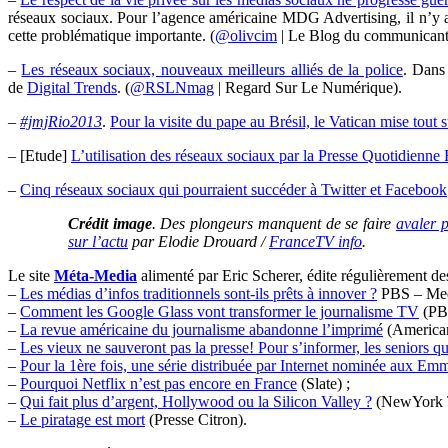
réseaux sociaux. Pour l’agence américaine MDG Advertising, il n’y a g
cette problématique importante. (
@olivcim
| Le Blog du communicant
–
Les réseaux sociaux, nouveaux meilleurs alliés de la police
. Dans
de
Digital Trends
. (
@RSLNmag
| Regard Sur Le Numérique).
–
#jmjRio2013
.
Pour la visite du pape au Brésil, le Vatican mise tout 
– [Etude]
L’utilisation des réseaux sociaux par la Presse Quotidienne 
–
Cinq réseaux sociaux qui pourraient succéder à Twitter et Facebook
Crédit image
. Des plongeurs manquent de se faire
avaler p
sur l’actu
par Elodie Drouard /
FranceTV info
.
Le site
Méta-Media
alimenté par Eric Scherer, édite régulièrement d
–
Les médias d’infos traditionnels sont-ils prêts à innover ?
PBS – Med
–
Comment les Google Glass vont transformer le journalisme TV
(PBS
–
La revue américaine du journalisme abandonne l’imprimé
(American
–
Les vieux ne sauveront pas la presse! Pour s’informer, les seniors q
–
Pour la 1ère fois, une série distribuée par Internet nominée aux E
–
Pourquoi Netflix n’est pas encore en France
(Slate) ;
–
Qui fait plus d’argent, Hollywood ou la Silicon Valley ?
(NewYork 
–
Le piratage est mort
(Presse Citron).