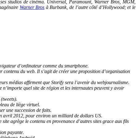
 ses studios de cinéma. Universal, Paramount, Warner Bros, MGM,
onagénaire
Warner Bros
à Burbank, de l’autre côté d’Hollywood; et le
re navigateur d’ordinateur comme du smartphone.
ur contenu du web. Il s’agit de créer une proposition d’organisation
usieurs médias affirment que Storify sera l’avenir du webjournalisme.
e n’importe quel site de région et les internautes peuvent y avoir
(tweets).
eau de liège virtuel.
ser une succession de faits.
en avril 2012, pour environ un milliard de dollars US.
e site agrège le contenu en provenance d’autres sites grace aux fils
sion payante.
téléphone Androïd.