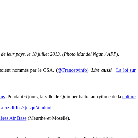
 de leur pays, le 18 juillet 2013. (Photo Mandel Ngan / AFP).
s soient nommés par le CSA. (
@Francetvinfo
).
Lire aussi
:
La loi sur
ans
. Pendant 6 jours, la ville de Quimper battra au rythme de la
culture
est-noz diffusé jusqu’à minuit
.
ères Air Base
(Meurthe-et-Moselle).