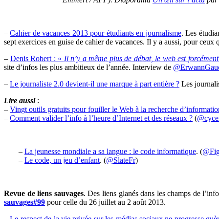
–
Cahier de vacances 2013 pour étudiants en journalisme
. Les étudi
sept exercices en guise de cahier de vacances. Il y a aussi, pour ceux 
–
Denis Robert : «
Il n’y a même plus de débat, le web est forcément
site d’infos les plus ambitieux de l’année. Interview de
@ErwannGauc
–
Le journaliste 2.0 devient-il une marque à part entière ?
Les journalis
Lire aussi
:
–
Vingt outils gratuits pour fouiller le Web à la recherche d’informatio
–
Comment valider l’info à l’heure d’Internet et des réseaux ?
(
@cyce
–
La jeunesse mondiale a sa langue : le code informatique
. (
@Fig
–
Le code, un jeu d’enfant
. (
@SlateFr
)
Revue de liens sauvages
. Des liens glanés dans les champs de l’i
sauvages#99
pour celle du 26 juillet au 2 août 2013.
–
Le respect de la vie privée sur les médias sociaux ne progresse guè