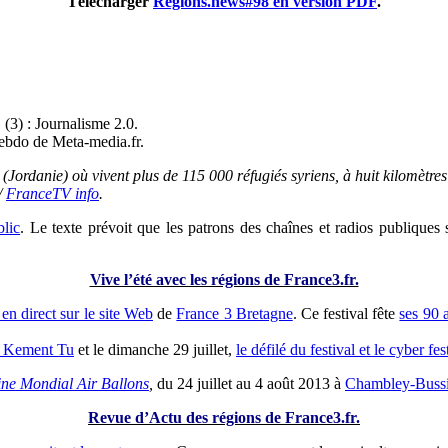
Télécharger
Régions.news#98 en version PDF
.
 (3) : Journalisme 2.0.
hebdo de Meta-media.fr.
Jordanie) où vivent plus de 115 000 réfugiés syriens, à huit kilomètres
/
FranceTV info
.
blic
. Le texte prévoit que les patrons des chaînes et radios publique
Vive l’été avec les régions de France3.fr.
 en direct sur le site Web
de
France 3 Bretagne
. Ce festival fête
ses 90 
e Kement Tu
et le dimanche 29 juillet,
le défilé du festival et le cyber f
ine Mondial Air Ballons
,
du 24 juillet au 4 août 2013 à
Chambley-Bussi
Revue d’Actu des régions de France3.fr.