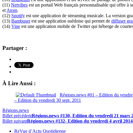
(11)
Netvibes
est un portail Web français personnalisable qui offre à s
et
Atom
.
(12)
Spotify
est une application de streaming musicale. La version gratu
(13)
Bambuser
est une application suédoise qui permet de
diffuser gr
(14)
Vine
est une application mobile de Twitter qui héberge de courte
Partager :
À Lire Aussi :
Régions.news #01 – Edition du vendred
– Edition du vendredi 30 sept. 2011
Régions.news
Billet précédent
Régions.news #130- Edition du vendredi 21 mars 
Billet suivant
Régions.news #132- Edition du vendredi 4 avril 2014
ReVue d’Actu Quotidienne