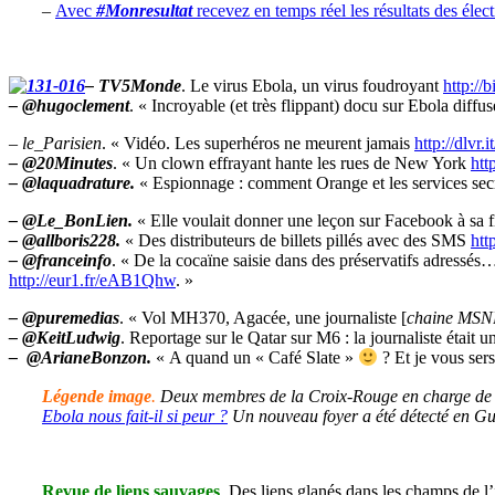
–
Avec
#Monresultat
recevez en temps réel les résultats des élec
– TV5Monde
. Le virus Ebola, un virus foudroyant
http://
– @hugoclement
. « Incroyable (et très flippant) docu sur Ebola diffu
– le_Parisien
. « Vidéo. Les superhéros ne meurent jamais
http://dlvr
– @20Minutes
. « Un clown effrayant hante les rues de New York
htt
– @laquadrature.
« Espionnage : comment Orange et les services sec
– @Le_BonLien.
« Elle voulait donner une leçon sur Facebook à sa fi
– @allboris228.
« Des distributeurs de billets pillés avec des SMS
htt
– ‏@franceinfo
. « De la cocaïne saisie dans des préservatifs adressé
http://eur1.fr/eAB1Qhw
. »
– @puremedias
. « Vol MH370, Agacée, une journaliste [
chaine MS
– @KeitLudwig
. Reportage sur le Qatar sur M6 : la journaliste était 
– ‏@ArianeBonzon.
« A quand un « Café Slate »
? Et je vous ser
Légende image
.
Deux membres de la Croix-Rouge en charge de la
Ebola nous fait-il si peur ?
Un nouveau foyer a été détecté en Gu
Revue de liens sauvages
. Des liens glanés dans les champs de 