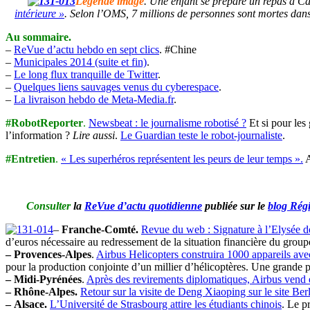
Légende image
. Une enfant se prépare un repas à 
intérieure »
. Selon l’OMS, 7 millions de personnes sont mortes dans
Au sommaire.
–
ReVue d’actu hebdo en sept clics
. #Chine
–
Municipales 2014 (suite et fin)
.
–
Le long flux tranquille de Twitter
.
–
Quelques liens sauvages venus du cyberespace
.
–
La livraison hebdo de Meta-Media.fr
.
#RobotReporter
.
Newsbeat : le journalisme robotisé ?
Et si pour les
l’information ?
Lire aussi
.
Le Guardian teste le robot-journaliste
.
#Entretien
.
« Les superhéros représentent les peurs de leur temps ».
A
Consulter
la
ReVue d’actu quotidienne
publiée sur le
blog Rég
–
Franche-Comté.
Revue du web : Signature à l’Elysée de
d’euros nécessaire au redressement de la situation financière du grou
– Provences-Alpes
.
Airbus Helicopters construira 1000 appareils ave
pour la production conjointe d’un millier d’hélicoptères. Une grande pa
– Midi-Pyrénées
.
Après des revirements diplomatiques, Airbus vend en
– Rhône-Alpes.
Retour sur la visite de Deng Xiaoping sur le site Ber
– Alsace.
L’Université de Strasbourg attire les étudiants chinois
. Le p