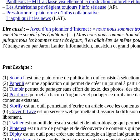
–
Pantheon: le MIT a classé visuellement la production culturelle et h
–
Les Américains privilégient toujours l’info sérieuse
(AP).
–
Pressformore : plateforme d’infos collaborative
.
–
L’appli qui lit les news
(LAT).
Lire aussi
: –
Aveu d’un pionnier d’Internet : «
nous nous sommes tro
vue d’une société plus égalitaire
(…)
Mais nous nous sommes trompés 
puisque tous les hommes sont nés égaux, il en allait être de même pour
l’étrange aveu par Jaron Lanier, informaticien, musicien et grand pion
Petit Lexique :
(1)
Scoop.it
est une plateforme de publication qui consiste à sélectionne
(2)
Paper.li
est une application qui permet de créer un journal à partir 
(3)
Tumblr
permet de partager sans effort du texte, des photos, des cit
(4)
Pearltrees
permet à chacun d’organiser et partager ce qu’il aime dans
contenus existants.
(5)
Storify
est un outil permettant d’écrire un article avec les contenus
(6)
Cover It Live
est un service web permettant d’assurer la diffusion d
librement.
(7)
Twitter
est un outil de réseau social et de microblogage qui permet
(8)
Pinterest
est un site de partage et de découverte de contenus qui per
(9)
Dipity
est un outil pour créer une chronologie en ligne intégrant im
(10)
Instagram
est une application et un service de partage de photos 