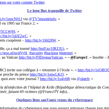
tions sur votre compte Twitter
.
Le long flux tranquille de Twitter
bit.ly/1mwN01J
via
@TV5mondeinfo
. »
sé en 1995 sur France 2. »
.it/5CLW9S
. »
p://bit.ly/1dJZ2wC
. »
rets coopèrent –
http://bit.ly/1l6I28W
. »
lle, ça a mal tourné
http://huff.to/1fRZJUi
. »
p://goo.gl/nvdVyH
#security
#hacking
#internet
. »
s… au Vatican
http://bit.ly/FIDrogueVatican
. »
– @Europe1
. « Insolite –
NBC
] invite son collègue à « retourner à l’école ». »
http://bit.ly/1eORQ
une proche du prince
http://bit.ly/1mwLKf3
. »
s quoi avec votre journal ?
http://bit.ly/1o4v68j
via
@slatefr
. »
 désinfection de l’hôpital de Kelle (République démocratique du Con
inée, faisant 69 victimes (@FranceTV info)..
Quelques liens sauVages
venus du cyberespace
l’information du cyberespace que vous pouvez retrouver chaque jour da