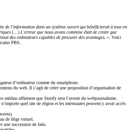
e de l’information dans un système ouvert qui bénéficierait à tous en
riques
(…)
L’erreur que nous avons commise était de croire que
surtout des ordinateurs capables de procurer des avantages.
». Voici
ricains PBS.
 navigateur d’ordinateur comme du smartphone.
contenu du web. Il s’agit de créer une proposition d’organisation de
ieurs médias affirment que Storify sera l’avenir du webjournalisme.
 n’importe quel site de région et les internautes peuvent y avoir accès
tweets).
u de liège virtuel.
er une succession de faits.
 mobiles