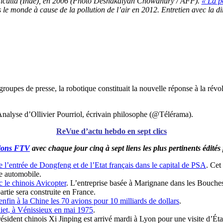
Calcutta (Inde), en 2006 (Photo Deshakalyan Chowdhury / AFP).
« La p
 le monde à cause de la pollution de l’air en 2012. Entretien avec la 
 groupes de presse, la robotique constituait la nouvelle réponse à la r
nalyse d’Ollivier Pourriol, écrivain philosophe (@Télérama).
ReVue d’actu hebdo en sept clics
ions FTV
avec chaque jour cinq à sept liens les plus pertinents édités
 l’entrée de Dongfeng et de l’Etat français dans le capital de PSA
. Cet
pe automobile.
c le chinois Avicopter
. L’entreprise basée à Marignane dans les Bouche
rtie sera construite en France.
fin à la Chine les 70 avions pour 10 milliards de dollars
.
liet, à Vénissieux en mai 1975
.
résident chinois Xi Jinping est arrivé mardi à Lyon pour une visite d’Éta