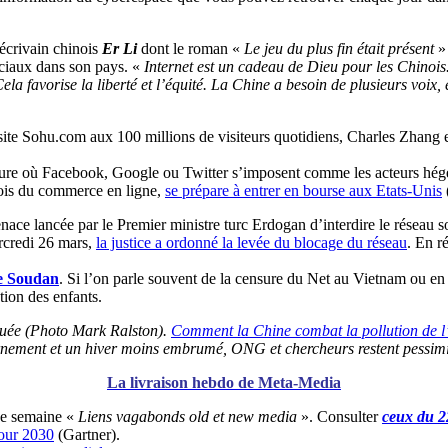
écrivain chinois
Er Li
dont le roman «
Le jeu du plus fin était présent
» 
ociaux dans son pays. «
Internet est un cadeau de Dieu pour les Chinois. A
la favorise la liberté et l’équité. La Chine a besoin de plusieurs voix,
ite Sohu.com aux 100 millions de visiteurs quotidiens, Charles Zhang e
eure où Facebook, Google ou Twitter s’imposent comme les acteurs hégé
nois du commerce en ligne,
se prépare à entrer en bourse aux Etats-Unis
enace lancée par le Premier ministre turc Erdogan d’interdire le réseau s
rcredi 26 mars,
la justice a ordonné la levée du blocage du réseau
. En r
le Soudan
. Si l’on parle souvent de la censure du Net au Vietnam ou en C
tion des enfants.
luée (Photo Mark Ralston).
Comment la Chine combat la pollution de l’
rnement et un hiver moins embrumé, ONG et chercheurs restent pessimi
La livraison hebdo de Meta-Media
ue semaine «
Liens vagabonds old et new media
». Consulter
ceux du 2
pour 2030
(Gartner).