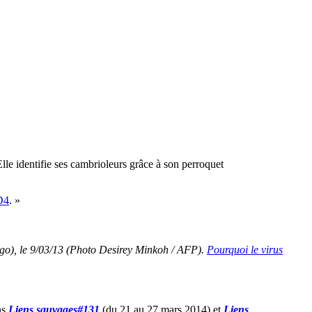
 Elle identifie ses cambrioleurs grâce à son perroquet
D4
. »
go), le 9/03/13 (Photo Desirey Minkoh / AFP).
Pourquoi le virus
ns
Liens sauvages#131
(du 21 au 27 mars 2014).et
Liens