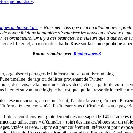
istorique mondiale
.
mpés de bonne foi
»
. «
Nous pensions que chacun allait pouvoir produir
de bonne foi dans la manière d’organiser les nouveaux réseaux numé
 les ordinateurs. Or il y a des ordinateurs meilleurs que d’autres, et 
nier de l’Internet, au micro de Charlie Rose sur la chaîne publique amé
Bonne semaine avec
Régions.newS
r, organiser et partager de l’information sans utiliser un blog.
d’une timeline, de tags ou de listes provenant de Twitter.
ations, des liens, de la musique et des vidéos, et ce, à partir de votre
 internet suivant une logique heuristique qui fait ressortir le meilleur 
 des réseaux sociaux, associant l’écrit, l’audio, la vidéo, l’image. Plus
’information en temps réel. Il s’intègre sans difficulté dans une page de
 à l’utilisateur d’envoyer gratuitement des messages de 140 caractères (
met aux utilisateurs « d’épingler » (pin) des images/photos sur un tablea
ages, vidéos et liens. Dipity est particulièrement intéressant pour expos
et de vidéos de 15 secondes disponible sur plates-formes des téléphones