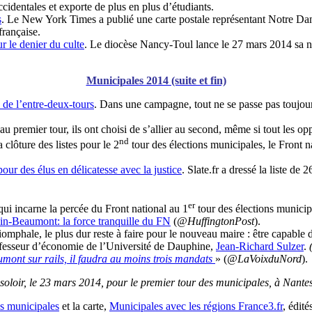
identales et exporte de plus en plus d’étudiants.
s
. Le New York Times a publié une carte postale représentant Notre Dam
française.
r le denier du culte
. Le diocèse Nancy-Toul lance le 27 mars 2014 sa 
Municipales 2014 (suite et fin)
 de l’entre-deux-tours
. Dans une campagne, tout ne se passe pas toujo
au premier tour, ils ont choisi de s’allier au second, même si tout les op
nd
a clôture des listes pour le 2
tour des élections municipales, le Front n
our des élus en délicatesse avec la justice
. Slate.fr a dressé la liste de
er
ui incarne la percée du Front national au 1
tour des élections municipa
n-Beaumont: la force tranquille du FN
(
@HuffingtonPost
).
iomphale, le plus dur reste à faire pour le nouveau maire : être capable d
ofesseur d’économie de l’Université de Dauphine,
Jean-Richard Sulzer
.
mont sur rails, il faudra au moins trois mandats
» (
@LaVoixduNord
).
oloir, le 23 mars 2014, pour le premier tour des municipales, à Nante
es municipales
et la carte,
Municipales avec les régions France3.fr
, édité