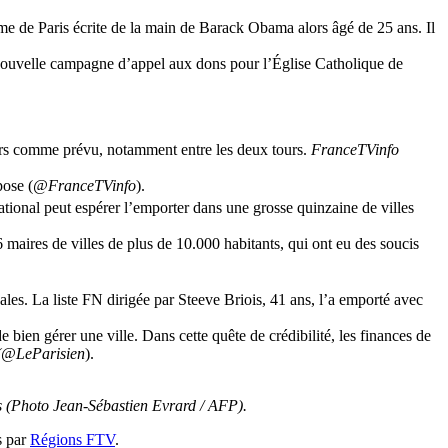
e de Paris écrite de la main de Barack Obama alors âgé de 25 ans. Il
nouvelle campagne d’appel aux dons pour l’Église Catholique de
urs comme prévu, notamment entre les deux tours.
FranceTVinfo
pose (
@FranceTVinfo
).
ational peut espérer l’emporter dans une grosse quinzaine de villes
 26 maires de villes de plus de 10.000 habitants, qui ont eu des soucis
les. La liste FN dirigée par Steeve Briois, 41 ans, l’a emporté avec
e bien gérer une ville. Dans cette quête de crédibilité, les finances de
(@LeParisien
).
s (Photo Jean-Sébastien Evrard / AFP).
s par
Régions FTV
.