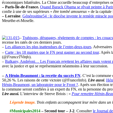
économiques bilatérales. La Chine accueille beaucoup d’entreprises occ
– Paris-Île-de-France.
Quand Barack Obama se rêvait peintre à Pari
confie à une de ses supérieurs «
être tombé amoureux
» de la capitale 
– Lorraine
.
Générositine54 : le diocèse invente le remède miracle pou
Meurthe-et-Moselle.
–
Trahisons, dérapages, règlements de comptes : les couacs
recense les ratés de ces derniers jours.
–
Les alliances les plus inattendues de l’entre-deux-tours
. Adversaires 
–
Carte : les 18 mairies que le FN peut gagner au second tour
. Après l
(
@FranceTVinfo
).
–
Balkany, Andréoni… Les Français rejettent les affaires mais votent p
avec la justice et qui se représentaient néanmoins à leur succession.
–
A Hénin-Beaumont : la recette du succès FN
. C’est la commune q
50,26 %. Les raisons de cette victoire (@FranceInfo).
Lire aussi
.
Héni
Hénin-Beaumont, un laboratoire pour le Front ?
. Après son élection tr
la commune seront confiées à un expert du FN, en la personne du pr
Lire aussi.
L’interview de Steeve Briois : «
Pour remettre Hénin-Beau
Légende image.
Trois enfants accompagnent leur mère dans un is
#Municipales2014
– Second tour – J-2
. Consulter
le Journal d