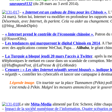
sauvages#132
(du 28 mars au 3 avril 2014).
–
«
Internet est un cadeau de Dieu pour les Chinois
»
.
L’
24 mars). Selon lui, Internet va modifier en profondeur les rapports s
Désormais, avec Internet, ils parlent. Cela va aider au changement. Ce
(
@blog_MondeDiplo
)
–
« Internet prend le contrôle de l’économie chinoise »
.
Patron du s
(
@NouvelObs
).
–
Les tendances qui marqueront le digital Chinois en 2014
. A l’h
avec des applications comme WeChat, Papa…
Alibaba
, le géant chi
–
La Turquie a bloqué jeudi 20 mars l’accès à Twitter
. après la m
téléphoniques le mettant en cause dans un scandale de corruption. Me
(
@HuffingtonPost, @LaPresse & @LeMonde
)
–
Censure : «
Les sites Internet négatifs seront bloqués
», indique 
«
négatifs
», contrôler les cybercafés et lancer une campagne à destina
Légende image
.
Un touriste sur la place Tiannamen (Pékin) pol
s’est rendu à Pékin. Malgré les mesures annoncées par le gouve
Le site
Méta-Media
alimenté par Eric Scherer, édite chaq
–
Impact de la société numérique de l’information. Quatre scénarios 