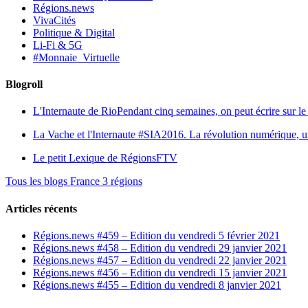
Régions.news
VivaCités
Politique & Digital
Li-Fi & 5G
#Monnaie_Virtuelle
Blogroll
L'Internaute de Rio
Pendant cinq semaines, on peut écrire sur le 
La Vache et l'Internaute
#SIA2016. La révolution numérique, une 
Le petit Lexique de RégionsFTV
Tous les blogs France 3 régions
Articles récents
Régions.news #459 – Edition du vendredi 5 février 2021
Régions.news #458 – Edition du vendredi 29 janvier 2021
Régions.news #457 – Edition du vendredi 22 janvier 2021
Régions.news #456 – Edition du vendredi 15 janvier 2021
Régions.news #455 – Edition du vendredi 8 janvier 2021