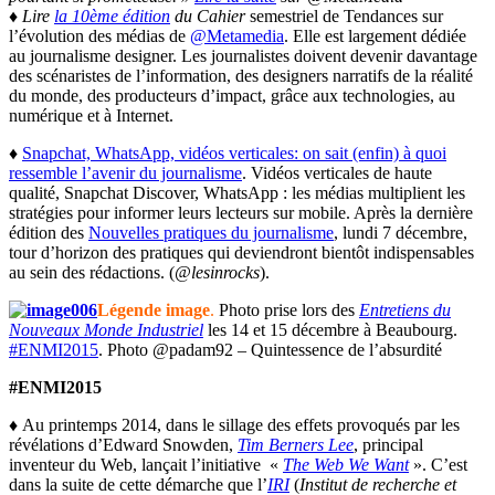
♦ Lire
la 10ème édition
du Cahier
semestriel de Tendances sur
l’évolution des médias de
@Metamedia
. Elle est largement dédiée
au journalisme designer. Les journalistes doivent devenir davantage
des scénaristes de l’information, des designers narratifs de la réalité
du monde, des producteurs d’impact, grâce aux technologies, au
numérique et à Internet.
♦
Snapchat, WhatsApp, vidéos verticales: on sait (enfin) à quoi
ressemble l’avenir du journalisme
. Vidéos verticales de haute
qualité, Snapchat Discover, WhatsApp : les médias multiplient les
stratégies pour informer leurs lecteurs sur mobile. Après la dernière
édition des
Nouvelles pratiques du journalisme
, lundi 7 décembre,
tour d’horizon des pratiques qui deviendront bientôt indispensables
au sein des rédactions. (
@lesinrocks
).
Légende image
.
Photo prise lors des
Entretiens du
Nouveaux Monde Industriel
les 14 et 15 décembre à Beaubourg.
#ENMI2015
. Photo @padam92 – Quintessence de l’absurdité
#ENMI2015
♦ Au printemps 2014, dans le sillage des effets provoqués par les
révélations d’Edward Snowden,
Tim Berners Lee
, principal
inventeur du Web, lançait l’initiative «
The Web We Want
». C’est
dans la suite de cette démarche que l’
IRI
(
Institut de recherche et