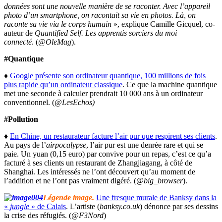
données sont une nouvelle manière de se raconter. Avec l’appareil
photo d’un smartphone, on racontait sa vie en photos. Là, on
raconte sa vie via le corps humain
», explique Camille Gicquel, co-
auteur de
Quantified Self. Les apprentis sorciers du moi
connecté
. (
@OleMag
).
#Quantique
♦
Google présente son ordinateur quantique, 100 millions de fois
plus rapide qu’un ordinateur classique
. Ce que la machine quantique
met une seconde à calculer prendrait 10 000 ans à un ordinateur
conventionnel. (
@LesEchos)
#Pollution
♦
En Chine, un restaurateur facture l’air pur que respirent ses clients
.
Au pays de l’
airpocalypse
, l’air pur est une denrée rare et qui se
paie. Un yuan (0,15 euro) par convive pour un repas, c’est ce qu’a
facturé à ses clients un restaurant de Zhangjiagang, à côté de
Shanghai. Les intéressés ne l’ont découvert qu’au moment de
l’addition et ne l’ont pas vraiment digéré. (
@big_browser
).
Légende image.
Une fresque murale de Banksy dans la
«
jungle
» de Calais
. L’artiste (
banksy.co.uk
) dénonce par ses dessins
la crise des réfugiés. (
@F3Nord
)