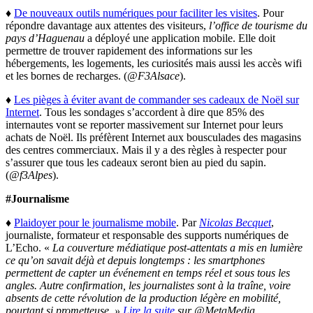
♦
De nouveaux outils numériques pour faciliter les visites
. Pour
répondre davantage aux attentes des visiteurs,
l’office de tourisme du
pays d’Haguenau
a déployé une application mobile. Elle doit
permettre de trouver rapidement des informations sur les
hébergements, les logements, les curiosités mais aussi les accès wifi
et les bornes de recharges. (
@F3Alsace
).
♦
Les pièges à éviter avant de commander ses cadeaux de Noël sur
Internet
. Tous les sondages s’accordent à dire que 85% des
internautes vont se reporter massivement sur Internet pour leurs
achats de Noël. Ils préfèrent Internet aux bousculades des magasins
des centres commerciaux. Mais il y a des règles à respecter pour
s’assurer que tous les cadeaux seront bien au pied du sapin.
(
@f3Alpes
).
#Journalisme
♦
Plaidoyer pour le journalisme mobile
. Par
Nicolas Becquet
,
journaliste, formateur et responsable des supports numériques de
L’Echo. «
La couverture médiatique post-attentats a mis en lumière
ce qu’on savait déjà et depuis longtemps : les smartphones
permettent de capter un événement en temps réel et sous tous les
angles. Autre confirmation, les journalistes sont à la traîne, voire
absents de cette révolution de la production légère en mobilité,
pourtant si prometteuse. »
Lire la suite
sur @MetaMedia