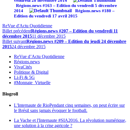
vendredi 28 novembre 2014
Régions.news #163 – Edition du vendredi 5 décembre
2014
Régions.news #180 –
Edition du vendredi 17 avril 2015
ReVue d'Actu Quotidienne
Billet précédent
Régions.news #207 – Edition du vendredi 11
décembre 2015
11 décembre 2015
Billet suivant
Régions.news #209 – Edition du jeudi 24 décembre
2015
24 décembre 2015
ReVue d’Actu Quotidienne
Régions.news
VivaCités
Politique & Digital
Li-Fi & 5G
#Monnaie_Virtuelle
Blogroll
L'Internaute de Rio
Pendant cinq semaines, on peut écrire sur
le Brésil sans jamais évoquer le football.
La Vache et l'Internaute
#SIA2016. La révolution numérique,
une solution à la crise agricole ?