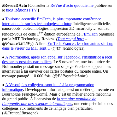
#RevueDActu
[Consulter la
ReVue d’actu quotidienne
publiée sur
le
blog Régions FTV
.]
♦
Toulouse accueille EmTech, la plus importante conférence
internationale sur les technologies du futur
. Intelligence artificielle,
nanorobots, biotechnologies, impression 3D, smart city… sont au
ère
rendez-vous de cette 1
édition européenne de l’
EmTech
organisée
par la MIT Technology Review.
(
Tout ce qui buzz
–
@France3MidiPy
). A lire :
EmTech France : les cinq autres start-up
dans le viseur du MIT sont…
(
@IT_technologies
).
♦
A Noirmoutier, après son appel sur Facebook, l’institutrice a reçu
des cartes postales par milliers
. Le 9 novembre, une institutrice de
Noirmoutier postait un message sur sa page Facebook appelant les
internautes à lui envoyer des cartes postales du monde entier. Un
message partagé 110 000 fois. (
@F3PaysdelaLoire
).
♦
A Vesoul, les collégiens sont initié à la programmation
informatique
. Développeur informatique est un métier qui recrute en
Bourgogne Franche-Comté. Mais c’est un métier encore méconnu
du grand public. À l’occasion de
la semaine mondiale de
l’apprentissage des sciences informatiques
, une entreprise initie des
collégiens aux rudiments de ce langage bien particulier.
(
@France3Bretagne
).