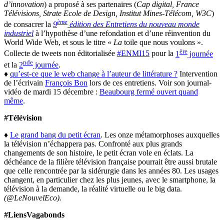
d’innovation
) a proposé à ses partenaires (
Cap digital, France
Télévisions, Strate Ecole de Design, Institut Mines-Télécom, W3C
)
ème
de consacrer la
9
édition des Entretiens du nouveau monde
industriel
à l’hypothèse d’une refondation et d’une réinvention du
World Wide Web, et sous le titre «
La
toile que nous voulons ».
ère
Collecte de tweets non éditorialisée
#ENMI15
pour la
1
journée
nde
et la
2
journée
.
♦
qu’est-ce que le web change à l’auteur de littérature ?
Intervention
de l’écrivain
François Bon
lors de ces entretiens. Voir son journal-
vidéo de mardi 15 décembre :
Beaubourg fermé ouvert quand
même
.
#Télévision
♦
Le grand bang du petit écran
. Les onze métamorphoses auxquelles
la télévision n’échappera pas. Confronté aux plus grands
changements de son histoire, le petit écran vole en éclats. La
déchéance de la filière télévision française pourrait être aussi brutale
que celle rencontrée par la sidérurgie dans les années 80. Les usages
changent, en particulier chez les plus jeunes, avec le smartphone, la
télévision à la demande, la réalité virtuelle ou le big data.
(@LeNouvelEco).
#LiensVagabonds