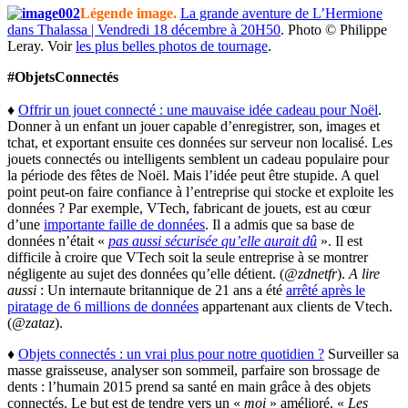
Légende image.
La grande aventure de L’Hermione
dans Thalassa | Vendredi 18 décembre à 20H50
. Photo © Philippe
Leray. Voir
les plus belles photos de tournage
.
#ObjetsConnectés
♦
Offrir un jouet connecté : une mauvaise idée cadeau pour Noël
.
Donner à un enfant un jouer capable d’enregistrer, son, images et
tchat, et exportant ensuite ces données sur serveur non localisé. Les
jouets connectés ou intelligents semblent un cadeau populaire pour
la période des fêtes de Noël. Mais l’idée peut être stupide. A quel
point peut-on faire confiance à l’entreprise qui stocke et exploite les
données ? Par exemple, VTech, fabricant de jouets, est au cœur
d’une
importante faille de données
. Il a admis que sa base de
données n’était «
pas aussi sécurisée qu’elle aurait dû
». Il est
difficile à croire que VTech soit la seule entreprise à se montrer
négligente au sujet des données qu’elle détient. (
@zdnetfr
).
A lire
aussi
: Un internaute britannique de 21 ans a été
arrêté après le
piratage de 6 millions de données
appartenant aux clients de Vtech.
(
@zataz
).
♦
Objets connectés : un vrai plus pour notre quotidien ?
Surveiller sa
masse graisseuse, analyser son sommeil, parfaire son brossage de
dents : l’humain 2015 prend sa santé en main grâce à des objets
connectés. Le but est de tendre vers un «
moi
» amélioré. «
Les