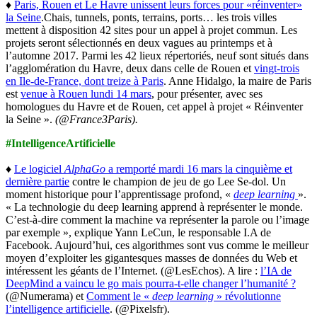
♦
Paris, Rouen et Le Havre unissent leurs forces pour «réinventer»
la Seine
.Chais, tunnels, ponts, terrains, ports… les trois villes
mettent à disposition 42 sites pour un appel à projet commun. Les
projets seront sélectionnés en deux vagues au printemps et à
l’automne 2017. Parmi les 42 lieux répertoriés, neuf sont situés dans
l’agglomération du Havre, deux dans celle de Rouen et
vingt-trois
en Ile-de-France, dont treize à Paris
. Anne Hidalgo, la maire de Paris
est
venue à Rouen lundi 14 mars
, pour présenter, avec ses
homologues du Havre et de Rouen, cet appel à projet « Réinventer
la Seine ».
(@France3Paris).
#IntelligenceArtificielle
♦
Le logiciel
AlphaGo
a remporté mardi 16 mars la cinquième et
dernière partie
contre le champion de jeu de go Lee Se-dol. Un
moment historique pour l’apprentissage profond, «
deep learning
».
« La technologie du deep learning apprend à représenter le monde.
C’est-à-dire comment la machine va représenter la parole ou l’image
par exemple », explique Yann LeCun, le responsable I.A de
Facebook. Aujourd’hui, ces algorithmes sont vus comme le meilleur
moyen d’exploiter les gigantesques masses de données du Web et
intéressent les géants de l’Internet. (@LesEchos). A lire :
l’IA de
DeepMind a vaincu le go mais pourra-t-elle changer l’humanité ?
(@Numerama) et
Comment le «
deep learning
» révolutionne
l’intelligence artificielle
. (@Pixelsfr).