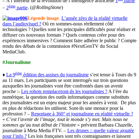
– A l’intérieur de la révolution de l’intelligence artificielle
1
partie
ème
–
2
partie
. (
@RollingStone
)
Légende image
.
L’année zéro de la réalité virtuelle
dans l’audiovisuel ?
Où en sommes-nous réellement côté
technologies ? Quelles sont les principales difficultés pour réaliser et
diffuser ces nouveaux formats ? Quels contenus créer pour des
expériences immersives ? Comment faire adhérer le public ? Compte
rendu des débats de la commission #NextGenTV du Social
MediaClub.
#Journalisme
ème
♦
La 9
édition des assises du journalisme
s’est tenue à Tours du 9
au 11 mars. Les participants se sont interrogés sur trois questions
auxquelles les journalistes vont être confrontés dans un avenir
proche :-
Les robots remplaceront-ils les journalistes ?
A l’ère du
numérique, la question des outils informatiques comme substituts
des journalistes est un enjeu majeur pour les années à venir. De plus
en plus de rédactions les utilisent. Sont-ils une menace pour la
profession ? –
Reportage à 360° et journalisme en réalité virtuelle ?
«
C’est l’avenir de l’image, tout le monde s’y met. Mais nous ne
sommes qu’au tout début de l’histoire
» prévient Barbara Chazelle,
journaliste à Meta Media FTV. –
Les drones :: quelle valeur ajoutée
pour l’info ?
Les lois françaises sont très contraignantes et laissent