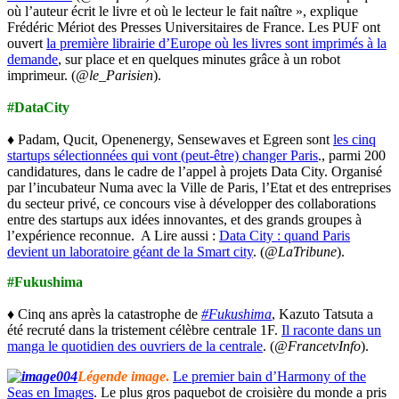
où l’auteur écrit le livre et où le lecteur le fait naître », explique
Frédéric Mériot des Presses Universitaires de France. Les PUF ont
ouvert
la première librairie d’Europe où les livres sont imprimés à la
demande
, sur place et en quelques minutes grâce à un robot
imprimeur. (
@le_Parisien
).
#DataCity
♦ Padam, Qucit, Openenergy, Sensewaves et Egreen sont
les cinq
startups sélectionnées qui vont (peut-être) changer Paris
., parmi 200
candidatures, dans le cadre de l’appel à projets Data City. Organisé
par l’incubateur Numa avec la Ville de Paris, l’Etat et des entreprises
du secteur privé, ce concours vise à développer des collaborations
entre des startups aux idées innovantes, et des grands groupes à
l’expérience reconnue. A Lire aussi :
Data City : quand Paris
devient un laboratoire géant de la Smart city
. (
@LaTribune
).
#Fukushima
♦ Cinq ans après la catastrophe de
#Fukushima
, Kazuto Tatsuta a
été recruté dans la tristement célèbre centrale 1F.
Il raconte dans un
manga le quotidien des ouvriers de la centrale
. (
@FrancetvInfo
).
Légende image
.
Le premier bain d’Harmony of the
Seas en Images
. Le plus gros paquebot de croisière du monde a pris