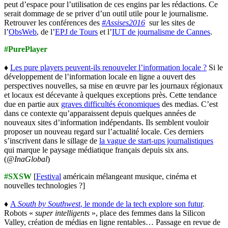
peut d’espace pour l’utilisation de ces engins par les rédactions. Ce
serait dommage de se priver d’un outil utile pour le journalisme.
Retrouver les conférences des
#Assises2016
sur les sites de
l’
ObsWeb
, de l’
EPJ de Tours
et l’
IUT de journalisme de Cannes
.
#PurePlayer
♦
Les pure players peuvent-ils renouveler l’information locale ?
Si le
développement de l’information locale en ligne a ouvert des
perspectives nouvelles, sa mise en œuvre par les journaux régionaux
et locaux est décevante à quelques exceptions près. Cette tendance
due en partie aux
graves difficultés économiques
des medias. C’est
dans ce contexte qu’apparaissent depuis quelques années de
nouveaux sites d’information indépendants. Ils semblent vouloir
proposer un nouveau regard sur l’actualité locale. Ces derniers
s’inscrivent dans le sillage de
la vague de start-ups journalistiques
qui marque le paysage médiatique français depuis six ans.
(
@InaGlobal
)
#SXSW
[
Festival
américain mélangeant musique, cinéma et
nouvelles technologies ?]
♦
A
South by Southwest
, le monde de la tech explore son futur
.
Robots «
super intelligents
», place des femmes dans la Silicon
Valley, création de médias en ligne rentables… Passage en revue de