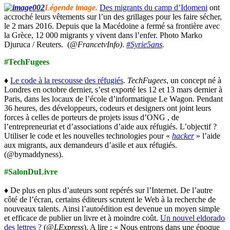
Légende image.
Des migrants du camp d’Idomeni
ont
accroché leurs vêtements sur l’un des grillages pour les faire sécher,
le 2 mars 2016. Depuis que la Macédoine a fermé sa frontière avec
la Grèce, 12 000 migrants y vivent dans l’enfer. Photo Marko
Djuruca / Reuters. (
@FrancetvInfo)
.
#Syrie5ans
.
#TechFugees
♦
Le code à la rescousse des réfugiés
.
TechFugees
, un concept né à
Londres en octobre dernier, s’est exporté les 12 et 13 mars dernier à
Paris, dans les locaux de l’école d’informatique Le Wagon. Pendant
36 heures, des développeurs, codeurs et designers ont joint leurs
forces à celles de porteurs de projets issus d’ONG , de
l’entrepreneuriat et d’associations d’aide aux réfugiés. L’objectif ?
Utiliser le code et les nouvelles technologies pour «
hacker
» l’aide
aux migrants, aux demandeurs d’asile et aux réfugiés.
(@bymaddyness).
#SalonDuLivre
♦ De plus en plus d’auteurs sont repérés sur l’Internet. De l’autre
côté de l’écran, certains éditeurs scrutent le Web à la recherche de
nouveaux talents. Ainsi l’autoédition est devenue un moyen simple
et efficace de publier un livre et à moindre coût.
Un nouvel eldorado
des lettres ?
(
@LExpress
). A lire : « Nous entrons dans une époque