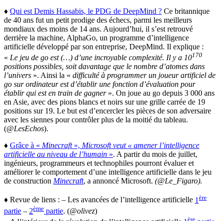
♦
Qui est Demis Hassabis, le PDG de DeepMind ?
Ce britannique
de 40 ans fut un petit prodige des échecs, parmi les meilleurs
mondiaux des moins de 14 ans. Aujourd’hui, il s’est retrouvé
derrière la machine, AlphaGo, un programme d’intelligence
artificielle développé par son entreprise, DeepMind. Il explique :
170
«
Le jeu de go est (…) d’une incroyable complexité. Il y a 10
positions possibles, soit davantage que le nombre d’atomes dans
l’univers
». Ainsi la «
difficulté à programmer un joueur artificiel de
go sur ordinateur est d’établir une fonction d’évaluation pour
établir qui est en train de gagner
». On joue au go depuis 3 000 ans
en Asie, avec des pions blancs et noirs sur une grille carrée de 19
positions sur 19. Le but est d’encercler les pièces de son adversaire
avec les siennes pour contrôler plus de la moitié du tableau.
(
@LesEchos
).
♦
Grâce à «
Minecraft
»,
Microsoft veut « amener l’intelligence
artificielle au niveau de l’humain
»
. A partir du mois de juillet,
ingénieurs, programmeurs et technophiles pourront évaluer et
améliorer le comportement d’une intelligence artificielle dans le jeu
de construction
Minecraft
, a annoncé Microsoft.
(@Le_Figaro).
ère
♦ Revue de liens : – Les avancées de l’intelligence artificielle
1
ème
partie
–
2
partie
. (
@olivez
)
ère