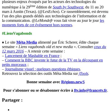
plusieurs enjeux évoqués par les acteurs des technologies du
ème
numérique à la 29
édition de
South by Southwest
, du 11 au 20
mars à Austin (Texas). (
@LesEchos
). Ce rassemblement, est devenu
l’un des plus grands dédiés aux technologies de l’information et de
la communication.
@LeMondefr
vous fait vivre au jour le jour
les
moments forts de cet événement hors normes
.
#LiensVagabonds
♦
Le site
Méta-Media
alimenté par Éric Scherer, édite chaque
semaine «
Liens vagabonds old et new media
». Consulter
ceux du
12 mars 2016
– A retenir cette semaine :
–
Lancement de Mashable en France
;
–
Comment la BBC invente le futur de la TV en la découpant en
petits morceaux
;
–
Journalisme visuel : quelques questions éthiques
.
Retrouvez la sélection des outils Méta-Media sur
jTools
.
Bonne semaine avec
Régions.newS
Pour s’abonner ou se désabonner écrire à
ftv.info@francetv.fr
.
Partager :