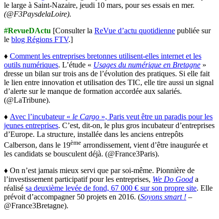
le large à Saint-Nazaire, jeudi 10 mars, pour ses essais en mer.
(@F3PaysdelaLoire).
#RevueDActu
[Consulter la
ReVue d’actu quotidienne
publiée sur
le
blog Régions FTV
.]
♦
Comment les entreprises bretonnes utilisent-elles internet et les
outils numériques
. L’étude «
Usages du numérique en Bretagne
»
dresse un bilan sur trois ans de l’évolution des pratiques. Si elle fait
le lien entre innovation et utilisation des TIC, elle tire aussi un signal
d’alerte sur le manque de formation accordée aux salariés.
(@LaTribune).
♦
Avec l’incubateur «
le Cargo
», Paris veut être un paradis pour les
jeunes entreprises
. C’est, dit-on, le plus gros incubateur d’entreprises
d’Europe. La structure, installée dans les anciens entrepôts
ème
Calberson, dans le 19
arrondissement, vient d’être inaugurée et
les candidats se bousculent déjà. (@France3Paris).
♦ On n’est jamais mieux servi que par soi-même. Pionnière de
l’investissement participatif pour les entreprises,
We Do Good
a
réalisé
sa deuxième levée de fond, 67 000 € sur son propre site
. Elle
prévoit d’accompagner 50 projets en 2016. (
Soyons smart !
–
@France3Bretagne).