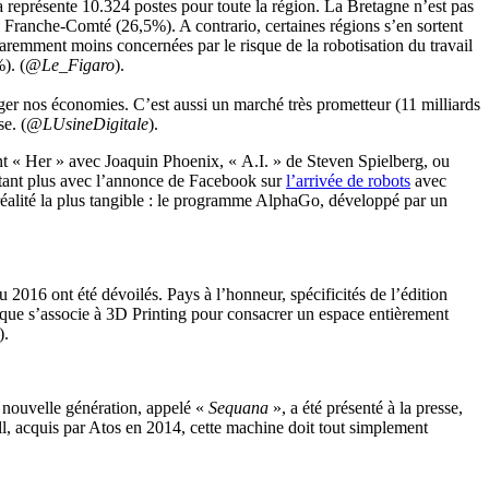
a représente 10.324 postes pour toute la région. La Bretagne n’est pas
Franche-Comté (26,5%). A contrario, certaines régions s’en sortent
aremment moins concernées par le risque de la robotisation du travail
). (
@Le_Figaro
).
anger nos économies. C’est aussi un marché très prometteur (11 milliards
e. (
@LUsineDigitale
).
llent « Her » avec Joaquin Phoenix, « A.I. » de Steven Spielberg, ou
autant plus avec l’annonce de Facebook sur
l’arrivée de robots
avec
a réalité la plus tangible : le programme AlphaGo, développé par un
2016 ont été dévoilés. Pays à l’honneur, spécificités de l’édition
ique s’associe à 3D Printing pour consacrer un espace entièrement
).
 nouvelle génération, appelé «
Sequana
», a été présenté à la presse,
l, acquis par Atos en 2014, cette machine doit tout simplement