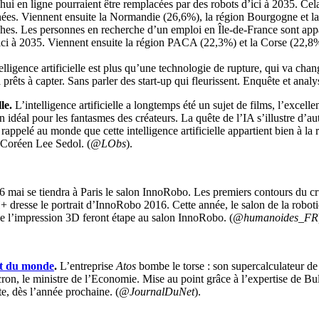
hui en ligne pourraient être remplacées par des robots d’ici à 2035. Cel
ées. Viennent ensuite la Normandie (26,6%), la région Bourgogne et la 
tâches. Les personnes en recherche d’un emploi en Île-de-France sont app
ci à 2035. Viennent ensuite la région PACA (22,3%) et la Corse (22,8%
elligence artificielle est plus qu’une technologie de rupture, qui va ch
rêts à capter. Sans parler des start-up qui fleurissent. Enquête et analys
lle.
L’intelligence artificielle a longtemps été un sujet de films, l’exce
idéal pour les fantasmes des créateurs. La quête de l’IA s’illustre d’
rappelé au monde que cette intelligence artificielle appartient bien à l
-Coréen Lee Sedol. (
@LObs
).
mai se tiendra à Paris le salon InnoRobo. Les premiers contours du cru 
+ dresse le portrait d’InnoRobo 2016. Cette année, le salon de la robot
de l’impression 3D feront étape au salon InnoRobo. (
@humanoides_FR
nt du monde
.
L’entreprise
Atos
bombe le torse : son supercalculateur de
n, le ministre de l’Economie. Mise au point grâce à l’expertise de Bul
te, dès l’année prochaine. (
@JournalDuNet
).