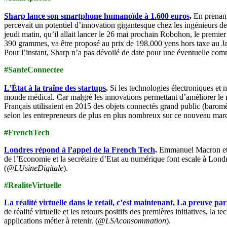
Sharp lance son smartphone humanoïde à 1.600 euros
.
En prenant
percevait un potentiel d’innovation gigantesque chez les ingénieurs de
jeudi matin, qu’il allait lancer le 26 mai prochain Robohon, le premie
390 grammes, va être proposé au prix de 198.000 yens hors taxe au Japo
Pour l’instant, Sharp n’a pas dévoilé de date pour une éventuelle comm
#SanteConnectee
L’État à la traîne des startups
.
Si les technologies électroniques et
monde médical. Car malgré les innovations permettant d’améliorer le r
Français utilisaient en 2015 des objets connectés grand public (baromèt
selon les entrepreneurs de plus en plus nombreux sur ce nouveau mar
#FrenchTech
Londres répond à l’appel de la French Tech
.
Emmanuel Macron et A
de l’Economie et la secrétaire d’Etat au numérique font escale à Londr
(
@LUsineDigitale
).
#RealiteVirtuelle
La réalité virtuelle dans le retail, c’est maintenant. La preuve par
de réalité virtuelle et les retours positifs des premières initiatives, 
applications métier à retenir. (
@LSAconsommation
).