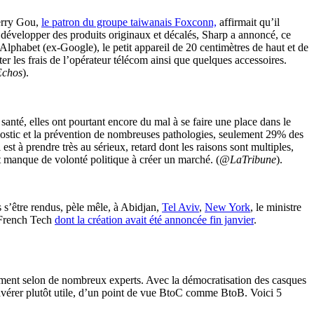
Terry Gou,
le patron du groupe taiwanais Foxconn,
affirmait qu’il
à développer des produits originaux et décalés, Sharp a annoncé, ce
Alphabet (ex-Google), le petit appareil de 20 centimètres de haut et de
r les frais de l’opérateur télécom ainsi que quelques accessoires.
chos
).
anté, elles ont pourtant encore du mal à se faire une place dans le
gnostic et la prévention de nombreuses pathologies, seulement 29% des
t à prendre très au sérieux, retard dont les raisons sont multiples,
manque de volonté politique à créer un marché. (
@LaTribune
).
’être rendus, pèle mêle, à Abidjan,
Tel Aviv
,
New York
, le ministre
a French Tech
dont la création avait été annoncée fin janvier
.
raiment selon de nombreux experts. Avec la démocratisation des casques
t s’avérer plutôt utile, d’un point de vue BtoC comme BtoB. Voici 5