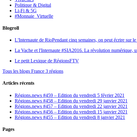
Politique & Digital
Li-Fi & 5G
#Monnaie_Virtuelle
Blogroll
L'Internaute de Rio
Pendant cinq semaines, on peut écrire sur le 
La Vache et l'Internaute
#SIA2016. La révolution numérique, une 
Le petit Lexique de RégionsFTV
Tous les blogs France 3 régions
Articles récents
Régions.news #459 – Edition du vendredi 5 février 2021
Régions.news #458 – Edition du vendredi 29 janvier 2021
Régions.news #457 – Edition du vendredi 22 janvier 2021
Régions.news #456 – Edition du vendredi 15 janvier 2021
Régions.news #455 – Edition du vendredi 8 janvier 2021
Pages