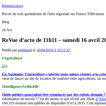
Régions.news
Revue de web quotidienne de l'info régionale sur France Télévisions
Blog
16
Avr
ReVue d’actu de 11h11 – samedi 16 avril 2
Publié par
publiquel
le
16/04/2016 à 10:11:32
#Agriculture
En Aquitaine, l’agriculture
s’ubérise
pour mieux résister à la cris
vient de lancer un site de location de matériel entre agriculteurs, un m
#IntelligenceArtificielle
Quels métiers pourraient être remplacés par des robots demain ?
robotisation du travail. C’est du moins ce que révèle une étude
d’Adz
104.319 seraient susceptibles de disparaître d’ici à 2035. Cela représ