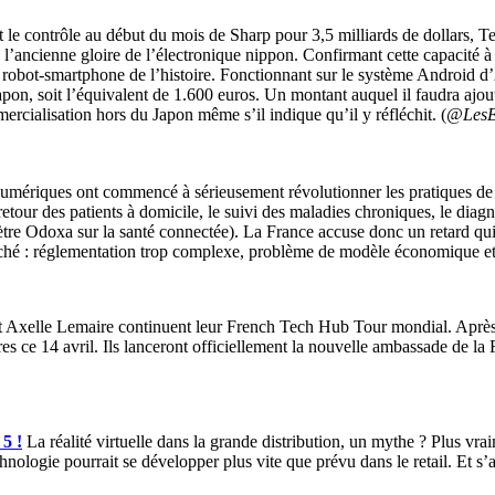
 le contrôle au début du mois de Sharp pour 3,5 milliards de dollars, 
 l’ancienne gloire de l’électronique nippon. Confirmant cette capacité 
r robot-smartphone de l’histoire. Fonctionnant sur le système Android d’
n, soit l’équivalent de 1.600 euros. Un montant auquel il faudra ajoute
ercialisation hors du Japon même s’il indique qu’il y réfléchit. (
@LesE
 numériques ont commencé à sérieusement révolutionner les pratiques de s
etour des patients à domicile, le suivi des maladies chroniques, le dia
re Odoxa sur la santé connectée). La France accuse donc un retard qui es
ché : réglementation trop complexe, problème de modèle économique et 
xelle Lemaire continuent leur French Tech Hub Tour mondial. Après s
es ce 14 avril. Ils lanceront officiellement la nouvelle ambassade de l
 5 !
La réalité virtuelle dans la grande distribution, un mythe ? Plus v
la technologie pourrait se développer plus vite que prévu dans le retail. E