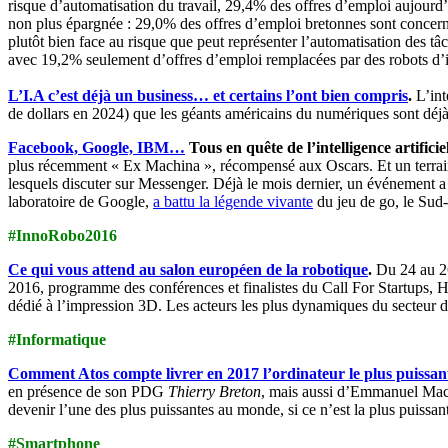
risque d’automatisation du travail, 29,4% des offres d’emploi aujourd’
non plus épargnée : 29,0% des offres d’emploi bretonnes sont concern
plutôt bien face au risque que peut représenter l’automatisation des 
avec 19,2% seulement d’offres d’emploi remplacées par des robots d’i
L’I.A c’est déjà un business… et certains l’ont bien compris
.
L’int
de dollars en 2024) que les géants américains du numériques sont déjà p
Facebook, Google, IBM…
Tous en quête de l’intelligence artificie
plus récemment « Ex Machina », récompensé aux Oscars. Et un terrain 
lesquels discuter sur Messenger. Déjà le mois dernier, un événement a 
laboratoire de Google,
a battu la légende vivante
du jeu de go, le Sud
#InnoRobo2016
Ce qui vous attend au salon européen de la robotique
.
Du 24 au 26 
2016, programme des conférences et finalistes du Call For Startups, H
dédié à l’impression 3D. Les acteurs les plus dynamiques du secteur 
#Informatique
Comment Atos compte livrer en 2017 l’ordinateur le plus puissa
en présence de son PDG
Thierry Breton
, mais aussi d’Emmanuel Macro
devenir l’une des plus puissantes au monde, si ce n’est la plus puissan
#Smartphone