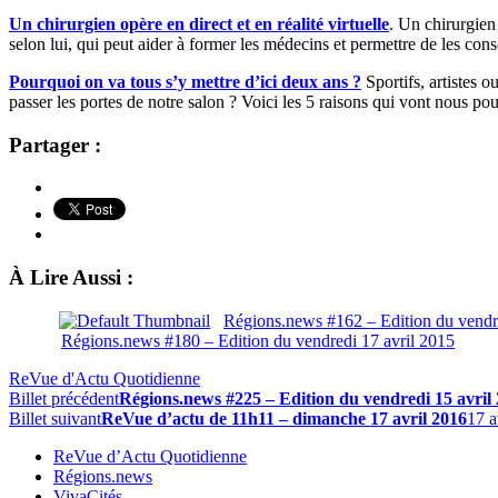
Un chirurgien opère en direct et en réalité virtuelle
. Un chirurgien 
selon lui, qui peut aider à former les médecins et permettre de les conse
Pourquoi on va tous s’y mettre d’ici deux ans ?
Sportifs, artistes o
passer les portes de notre salon ? Voici les 5 raisons qui vont nous pou
Partager :
À Lire Aussi :
Régions.news #162 – Edition du vend
Régions.news #180 – Edition du vendredi 17 avril 2015
ReVue d'Actu Quotidienne
Billet précédent
Régions.news #225 – Edition du vendredi 15 avril
Billet suivant
ReVue d’actu de 11h11 – dimanche 17 avril 2016
17 a
ReVue d’Actu Quotidienne
Régions.news
VivaCités