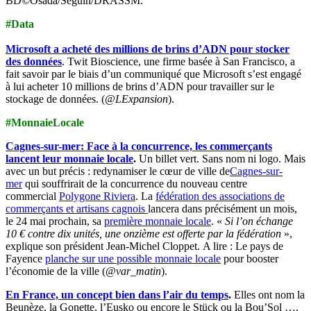
BD©Osada/Seguin/DRASSM.
#Data
Microsoft a acheté des millions de brins d’ADN pour stocker
des données
. Twit Bioscience, une firme basée à San Francisco, a
fait savoir par le biais d’un communiqué que Microsoft s’est engagé
à lui acheter 10 millions de brins d’ADN pour travailler sur le
stockage de données. (
@LExpansion
).
#MonnaieLocale
Cagnes-sur-mer: Face à la concurrence, les commerçants
lancent leur monnaie locale
.
Un billet vert. Sans nom ni logo. Mais
avec un but précis : redynamiser le cœur de ville de
Cagnes-sur-
mer
qui souffrirait de la concurrence du nouveau centre
commercial
Polygone Riviera
. La
fédération des associations de
commerçants et artisans cagnois
lancera dans précisément un mois,
le 24 mai prochain, sa
première monnaie locale
. «
Si l’on échange
10 € contre dix unités, une onzième est offerte par la fédération
»,
explique son président Jean-Michel Cloppet.
A lire : Le pays de
Fayence
planche sur une possible monnaie locale
pour booster
l’économie de la ville (
@var_matin
).
En France, un concept bien dans l’air du temps
.
Elles ont nom la
Beunèze, la Gonette, l’Eusko ou encore le Stück ou la Bou’Sol ….