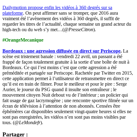
Dailymotion propose enfin les vidéos à 360 degrés sur sa
plateforme
.
On peut affirmer sans se tromper, que 2016 aura
vraiment été l’avènement des vidéos à 360 degrés, il suffit de
regarder les titres de l’actualité, chaque semaine un grand acteur du
high-tech ou du web s’y met…(
@PresseCitron
).
#OrangeMecanique
Bordeaux : une agression diffusée en direct sur Periscope
.
La
scène est tristement banale : vendredi 22 avril, un passant a été
frappé de façon totalement gratuite à la sortie d’une boîte de nuit à
Bordeaux. Ce qui l’est moins c’est que cette agression a été
préméditée et partagée sur Periscope. Rachetée par Twitter en 2015,
cette application permet à l’utilisateur de retransmettre en direct ce
qu’il est en train de filmer. Pour le meilleur et pour le pire : Serge
Aurier, le joueur du PSG quand il insulte son entraîneur ; le
mouvement citoyen Nuit debout vu de l’intérieur ; un policier qui
fait usage de gaz lacrymogène ; une rencontre sportive filmée sur un
écran de télévision à l’attention de non abonnés. Censées être
éphémères car disponibles seulement vingt-quatre heures si elles ne
sont pas enregistrées, les vidéos n’en sont pas moins visibles par
tous. (
@LeMondefr
).
Partager :