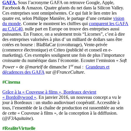
GAFA.
Sous l’acronyme GAFA on retrouve Google, Apple,
Facebook & Amazon. Quatre géants du net dans la Silicon Valley.
Ces entreprises sont omniprésentes. Ce qui fait le lien entre les
quatre est, selon Philippe Manière, le partage d’une certaine
vision
du monde
. Comme le montrent les chiffres qui
comparent les GAFA
au CAC40
, nulle part en Europe on trouve des entreprises aussi
puissantes. En France, on a seulement trois “Licornes”, c’est à dire
des entreprises valorisées à plus d’ un milliard de dollars sans être
cotées en bourse : BlaBlaCar (covoiturage), Vente-privée
(commerce électronique) et Criteo (publicité et conseil en e-
marketing). Ces exemples soulignent une fois de plus l’importance
croissante du numérique dans l’économie. Ecouter l’emission «
Soft
er
Power
» de
@martelf
de dimanche 1
mai :
Grandeurs et
décadences des GAFA
sur
@FranceCulture
.
#Cinema
Grâce à la « Couveuse à films », Bordeaux devient
« Bordollywood »
.
En janvier 2016, un nouveau concept a vu le
jour à Bordeaux : un studio audiovisuel coopératif. Accessible à
tous, l’ensemble de la chaîne de production est rassemblée au sein
de cette « Couveuse à films », de la conception à la ddiffusion.
(
@F3Aquitaine
).
#RealiteVirtuelle