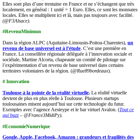
Elles sont plus d’une trentaine en France et ne s’échangent que très
localement, en général : 1 unité = 1 Euro. Elles, ce sont les monnaies
locales. Elles se multiplient ici et là, mais pas toujours avec facilité.
(@F3Alsace).
#RevenuMinimun
Dans la région ALPC (Aquitaine-Limousin-Poitou-Charentes),
un
revenu de base universel est à l’étude
. C’est une première en
France. La conseillère régionale déléguée à l’innovation sociale et
sociétale, Martine Alcorta, chapeaute un comité de pilotage sur
l’expérimentation d’un revenu de base universel dans certains
territoires volontaires de la région. (
@Rue89bordeaux
).
# Innovation
Toulouse à la pointe de la réalité virtuelle
.
La réalité virtuelle
devient de plus en plus réelle à Toulouse. Plusieurs startups
toulousaines misent aujourd’hui sur cette technologie du futur.
Exemples avec l’agence Aesteype et le bar virtuel Avalon. (
Tout ce
qui buzz
– @France3MidiPy).
#EconomieNumerique
Google, Apple, Facebook, Amazon : grandeurs et fragilités des