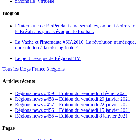
#Monnaie_Virtuelle
Blogroll
L'Internaute de Rio
Pendant cinq semaines, on peut écrire sur
le Brésil sans jamais évoquer le football.
La Vache et l'Internaute
#SIA2016. La révolution numérique,
une solution à la crise agricole ?
Le petit Lexique de RégionsFTV
Tous les blogs France 3 régions
Articles récents
Régions.news #459 – Edition du vendredi 5 février 2021
Régions.news #458 – Edition du vendredi 29 janvier 2021
Régions.news #457 – Edition du vendredi 22 janvier 2021
Régions.news #456 – Edition du vendredi 15 janvier 2021
Régions.news #455 – Edition du vendredi 8 janvier 2021
Pages